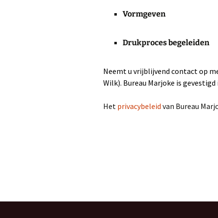
Vormgeven
C
j
Drukproces begeleiden
f
Neemt u vrijblijvend contact op 
Wilk). Bureau Marjoke is gevestigd
E
Het
privacybeleid
van Bureau Marj