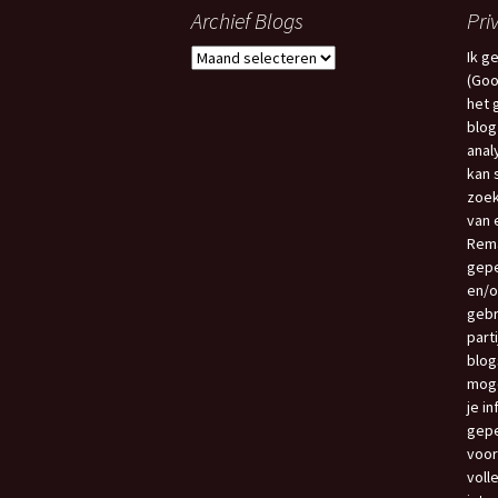
Archief Blogs
Pri
Archief
Ik g
Blogs
(Goo
het 
blog
anal
kan 
zoek
van e
Rema
gepe
en/o
gebr
part
blog
moge
je i
gepe
voor
voll