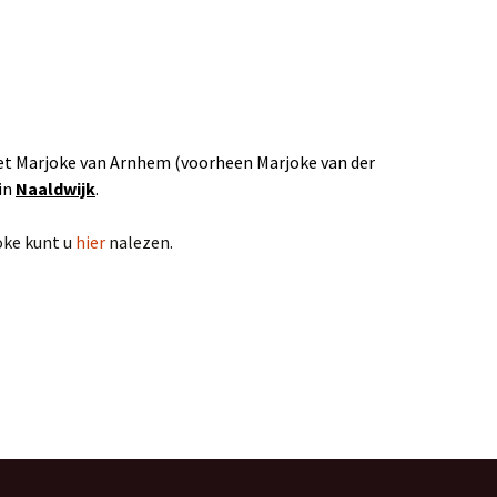
ombiplant groeit al 75
aar
Het Westlandboek;
otoboek over de
tuinbouwstreek
met Marjoke van Arnhem (voorheen Marjoke van der
 in
Naaldwijk
.
Mensen om mij heen
en Kwestie van Geluk
oke kunt u
hier
nalezen.