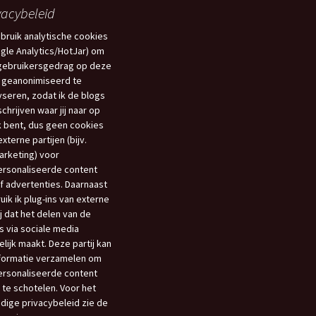
vacybeleid
ebruik analytische cookies
gle Analytics/HotJar) om
gebruikersgedrag op deze
 geanonimiseerd te
yseren, zodat ik de blogs
schrijven waar jij naar op
 bent, dus geen cookies
xterne partijen (bijv.
rketing) voor
rsonaliseerde content
f advertenties. Daarnaast
uik ik plug-ins van externe
ij dat het delen van de
s via sociale media
lijk maakt. Deze partij kan
nformatie verzamelen om
rsonaliseerde content
 te schotelen. Voor het
edige privacybeleid zie de