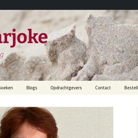
rjoke
ng
Boeken
Blogs
Opdrachtgevers
Contact
Bestel
childerijen spreken
et leven en werken van
iels Stensen
et leven en werken van