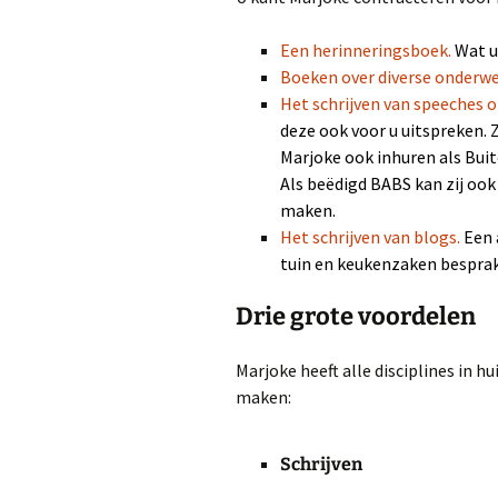
K
K
Een herinneringsboek.
Wat u
Boeken over diverse onderw
Het schrijven van speeches 
deze ook voor u uitspreken.
Z
M
Marjoke ook inhuren als Bu
Als beëdigd BABS kan zij ook
1
maken.
Het schrijven van blogs.
Een 
V
tuin en keukenzaken besprak
Drie grote voordelen
H
Marjoke heeft alle disciplines in h
d
maken:
O
Schrijven
D
r