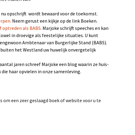
ruisbestuiving tussen
unst & Poezië
 nu opschrijft wordt bewaard voor de toekomst.
erpen.
Neem gerust een kijkje op de link Boeken.
Blogbundel
of optreden als BABS
.
Marjoke schrijft speeches en kan
owel in droevige als feestelijke situaties. U kunt
ijn gevaren koers
itengewoon Ambtenaar van Burgerlijke Stand (BABS).
 buiten het Westland uw huwelijk onvergetelijk
00 jaar trouwen in het
Westland
aantal jaren schreef Marjoke een blog waarin ze huis-
erhalen
 die haar opvielen in onze samenleving.
We benne samen een
erinneringen aan de
uis om een zeer geslaagd boek of website voor u te
ruivenkrentteelt
nze reis naar Israel
e zee, het strand, de
and van Westland