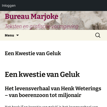
Inloggen
Ga
Bureau Marjoke
naar
Teksten en grafische vormgeving
de
inhoud
Zoeken
Menu
naar:
Een Kwestie van Geluk
Een kwestie van Geluk
Het levensverhaal van Henk Weterings
– van boerenzoon tot miljonair
Het boek ‘Een kwestie van geluk’ is het levensverhaal van