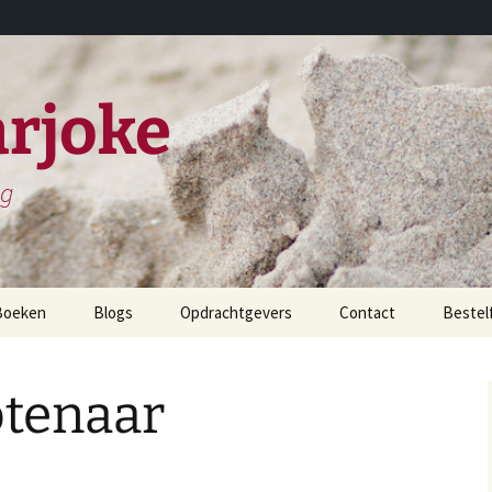
rjoke
ng
Boeken
Blogs
Opdrachtgevers
Contact
Bestel
childerijen spreken
tenaar
et leven en werken van
iels Stensen
et leven en werken van