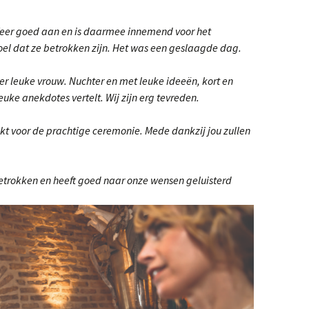
ruisbestuiving tussen
unst & Poezië
feer goed aan en is daarmee innemend voor het
oel dat ze betrokken zijn. Het was een geslaagde dag.
Blogbundel
er leuke vrouw. Nuchter en met leuke ideeën, kort en
ijn gevaren koers
euke anekdotes vertelt. Wij zijn erg tevreden.
00 jaar trouwen in het
Westland
t voor de prachtige ceremonie. Mede dankzij jou zullen
erhalen
betrokken en heeft goed naar onze wensen geluisterd
We benne samen een
erinneringen aan de
ruivenkrentteelt
nze reis naar Israel
e zee, het strand, de
and van Westland