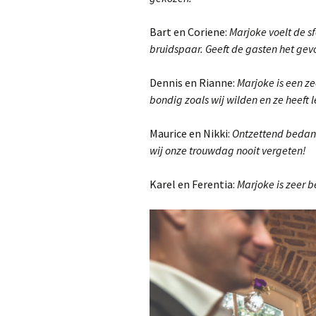
K
K
Bart en Coriene:
Marjoke voelt de s
bruidspaar. Geeft de gasten het gev
Dennis en Rianne:
Marjoke is een ze
M
bondig zoals wij wilden en ze heeft l
1
Maurice en Nikki:
Ontzettend bedank
wij onze trouwdag nooit vergeten!
V
Karel en Ferentia:
Marjoke is zeer 
H
d
O
D
r