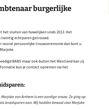
einier de Graaf
btenaar burgerlijke
et jaar van de Krab 3.0
Het jaar van de Krab
et leven en werken van
Antoni van Leeuwenhoek
 het sluiten van huwelijken sinds 2013. Het
oek ‘De dag dat mijn
im twintig echtparen getrouwd.
oeder zwaaide naar
ar vooral persoonlijke trouwceremonie dan kunt u
liegtuigen’
 Marjoke.
Vormgeving
Boerenhofstede
beëdigd BABS maar ook buiten het Westland kan zij
Wateringen
nformatie kun je contact opnemen via het
et verhaal van Leen
rijland
uidsparen:
aar ik woon en wie ik
Waar ik woon en wie ik
en uitgave 2020
ben
:
Marjoke van Arnhem is een aardige vrouw. Ze ging op
 als bruidsparen aan. Wij hadden bewust voor Marjoke
nters