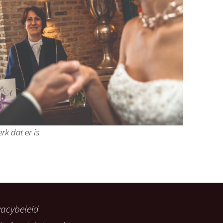
ombiplant groeit al 75
aar
Het Westlandboek;
otoboek over de
tuinbouwstreek
Mensen om mij heen
en Kwestie van Geluk
rk dat er is
vacybeleid