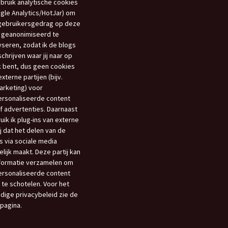
ebruik analytische cookies
gle Analytics/HotJar) om
gebruikersgedrag op deze
 geanonimiseerd te
yseren, zodat ik de blogs
schrijven waar jij naar op
 bent, dus geen cookies
xterne partijen (bijv.
rketing) voor
rsonaliseerde content
f advertenties. Daarnaast
uik ik plug-ins van externe
ij dat het delen van de
s via sociale media
lijk maakt. Deze partij kan
nformatie verzamelen om
rsonaliseerde content
 te schotelen. Voor het
edige privacybeleid zie de
opagina.