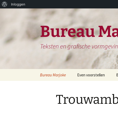
Over
Inloggen
Ga
WordPress
naar
de
Bureau Ma
inhoud
Teksten en grafische vormgevi
Bureau Marjoke
Even voorstellen
Herinneringsboek of
S
Biografie
Trouwamb
H
Website en website
N
teksten
H