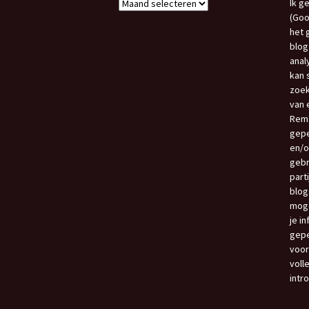
Archief
Ik g
Blogs
(Goo
het 
blog
anal
kan 
zoek
van e
Rema
gepe
en/o
gebr
part
blog
moge
je i
gepe
voor
voll
intr