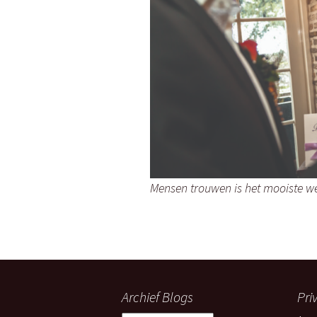
C
j
f
E
Mensen trouwen is het mooiste we
Archief Blogs
Pri