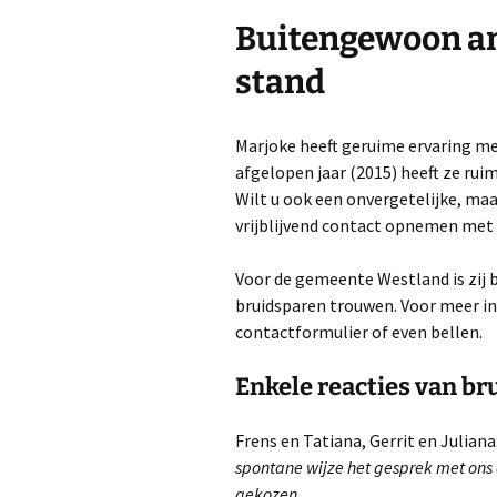
Nieuwsbrieven of blogs
R
Buitengewoon am
Trouwambtenaar
H
stand
Lezingen
H
Marjoke heeft geruime ervaring met
Workshop ‘Bloggen, iets
voor jou?’
b
afgelopen jaar (2015) heeft ze ru
m
Wilt u ook een onvergetelijke, ma
v
Privacy beleid van Bureau
vrijblijvend contact opnemen met
Marjoke
Voor de gemeente Westland is zij 
bruidsparen trouwen. Voor meer i
contactformulier of even bellen.
H
V
Enkele reacties van br
W
b
Frens en Tatiana, Gerrit en Juliana
spontane wijze het gesprek met ons
E
gekozen.