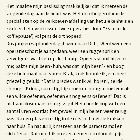
Het maakte mijn beslissing makkelijker dat ik meteen de
volgende dag aan de beurt was. Het doorbuigen doen de
specialisten op de verkoever-afdeling van het ziekenhuis en
ze doen het even tussen twee operaties door. “Even in de
koffiepauze”, volgens de orthopeed.
Dus gingen wij donderdag jl. weer naar Delft. Werd weer een
operatieschortje aangedaan, weer een ruggenprik en
vervolgens wachten op de chirurg. Opeens stond hij voor
me; pakte mijn been -huh, was dat mijn been?- en boog
deze helemaal naar voren. Krak, krak hoorde ik, een heel
griezelig geluid. “Dat is precies wat ik wil horen”, zei de
chirurg. “Prima, nu rustig bijkomen en morgen meteen als
een wilde oefenen, oefenen en nog eens oefenen”. Dat is
niet aan dovemansoren gezegd. Het duurde nog wel een
aantal uren voordat het gevoel in mijn benen weer terug
was. Na een plas en rustig in de rolstoel met de krukken
naar huis. En natuurlijk meteen aan de paracetamol en
diclofenac. Dat moet ik nu even nemen om door de pijn