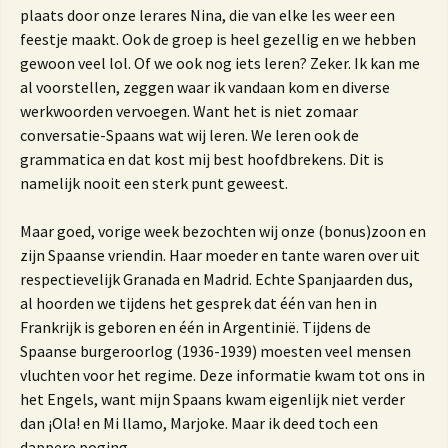
plaats door onze lerares Nina, die van elke les weer een
feestje maakt. Ook de groep is heel gezellig en we hebben
gewoon veel lol. Of we ook nog iets leren? Zeker. Ik kan me
al voorstellen, zeggen waar ik vandaan kom en diverse
werkwoorden vervoegen. Want het is niet zomaar
conversatie-Spaans wat wij leren. We leren ook de
grammatica en dat kost mij best hoofdbrekens. Dit is
namelijk nooit een sterk punt geweest.
Maar goed, vorige week bezochten wij onze (bonus)zoon en
zijn Spaanse vriendin. Haar moeder en tante waren over uit
respectievelijk Granada en Madrid. Echte Spanjaarden dus,
al hoorden we tijdens het gesprek dat één van hen in
Frankrijk is geboren en één in Argentinië. Tijdens de
Spaanse burgeroorlog (1936-1939) moesten veel mensen
vluchten voor het regime. Deze informatie kwam tot ons in
het Engels, want mijn Spaans kwam eigenlijk niet verder
dan ¡Ola! en Mi llamo, Marjoke. Maar ik deed toch een
dappere poging.