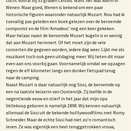
tocht vooral bij 33 graden Celsius. Want het was warm in
Wenen. Maar goed, Wenen is bekend om een paar
historische figuren waaronder natuurlijk Mozart. Nou had ik
toevallig pas geleden een boek gelezen over de beroemde
componist en de film ‘Amadeus’ nog een keer gekeken.
Maar helaas naast de beroemde Mozart kugeln is er weinig
dat aan Mozart herinnert. Of het moet zijn de vele
concerten die gegeven worden, iedere dag weer. Lijkt me als
muzikant toch ook geen uitdaging meer. Wij lieten dit maar
even aan ons voorbij gaan. Voornamelijk omdat we opzagen
tegen de elf kilometer langs een donker fietspad terug
naar de camping.
Naast Mozart is daar natuurlijk nog Sissi, de beroemde op
een na laatste keizerin van Oostenrijk. Zij leefde in de
negentiende eeuw en stierf in het jaar dat mijn opa
Vellekoop geboren is namelijk 1898. Wij kennen natuurlijk
allemaal de Sissi uit de bekende holllywoodfilms met Romy
Schneider. Maar de echte Sissi had niet zo’n romantisch
leven. Ze was eigenlijk een heel teruggetrokken vrouw,