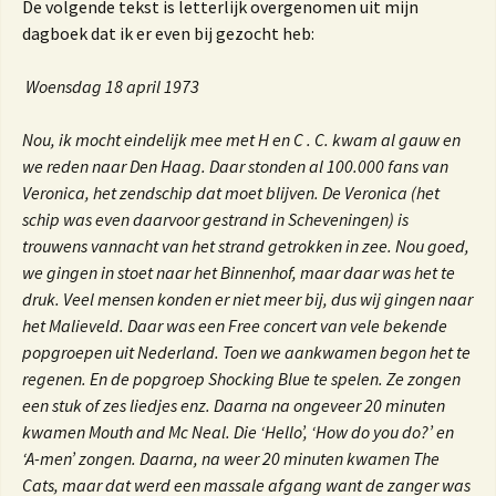
De volgende tekst is letterlijk overgenomen uit mijn
dagboek dat ik er even bij gezocht heb:
Woensdag 18 april 1973
Nou, ik mocht eindelijk mee met H en C . C. kwam al gauw en
we reden naar Den Haag. Daar stonden al 100.000 fans van
Veronica, het zendschip dat moet blijven. De Veronica (het
schip was even daarvoor gestrand in Scheveningen) is
trouwens vannacht van het strand getrokken in zee. Nou goed,
we gingen in stoet naar het Binnenhof, maar daar was het te
druk. Veel mensen konden er niet meer bij, dus wij gingen naar
het Malieveld. Daar was een Free concert van vele bekende
popgroepen uit Nederland. Toen we aankwamen begon het te
regenen. En de popgroep Shocking Blue te spelen. Ze zongen
een stuk of zes liedjes enz. Daarna na ongeveer 20 minuten
kwamen Mouth and Mc Neal.
Die ‘Hello’, ‘How do you do?’ en
‘A-men’ zongen. Daarna, na weer 20 minuten kwamen The
Cats, maar dat werd een massale afgang want de zanger was