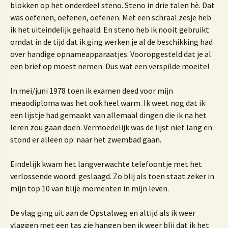
blokken op het onderdeel steno. Steno in drie talen hè. Dat
was oefenen, oefenen, oefenen. Met een schraal zesje heb
ik het uiteindelijk gehaald. En steno heb ik nooit gebruikt
omdat in de tijd dat ik ging werken je al de beschikking had
over handige opnameapparaatjes. Vooropgesteld dat je al
een brief op moest nemen. Dus wat een verspilde moeite!
In mei/juni 1978 toen ik examen deed voor mijn
meaodiploma was het ook heel warm. Ik weet nog dat ik
een lijstje had gemaakt van allemaal dingen die ik na het
leren zou gaan doen. Vermoedelijk was de lijst niet lang en
stond er alleen op: naar het zwembad gaan.
Eindelijk kwam het langverwachte telefoontje met het
verlossende woord: geslaagd. Zo blij als toen staat zeker in
mijn top 10 van blije momenten in mijn leven.
De vlag ging uit aan de Opstalweg en altijd als ik weer
vlaggen met een tas zie hangen ben ik weer blij dat ik het