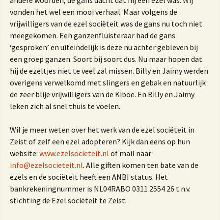
andere woorden; de gans dacht dat hij een ezel was. Wij
vonden het wel een mooi verhaal. Maar volgens de
vrijwilligers van de ezel sociëteit was de gans nu toch niet
meegekomen. Een ganzenfluisteraar had de gans
‘gesproken’ en uiteindelijk is deze nu achter gebleven bij
een groep ganzen. Soort bij soort dus. Nu maar hopen dat
hij de ezeltjes niet te veel zal missen. Billy en Jaimy werden
overigens verwelkomd met slingers en gebak en natuurlijk
de zeer blije vrijwilligers van de Kiboe. En Billy en Jaimy
leken zich al snel thuis te voelen.
Wil je meer weten over het werk van de ezel sociëteit in
Zeist of zelf een ezel adopteren? Kijk dan eens op hun
website:
www.ezelsocieteit.nl
of mail naar
info@ezelsocieteit.nl
. Alle giften komen ten bate van de
ezels en de sociëteit heeft een ANBI status. Het
bankrekeningnummer is NL04RABO 0311 2554 26 t.n.v.
stichting de Ezel sociëteit te Zeist.