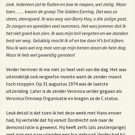
ziek. Iedereen zat te fluiten en boe te roepen, wel zielig. Maar
toen…… kwam de groep The Golden Earring. Dat was zo
steen, steengoed. Ik was weg van Barry Hay, o die zalige gast.
Ze zongen en speelden veel nummers. Het was jammer dat ik
het niet goed kon zien. Ik was mijn bril vergeten en we stonden
best ver weg. Gelukkig mocht ik af en toe door H’s bril kijken.
Nou ik was wel erg moe van op mijn benen staan de hele dag.
Maar ik heb wel geweldig genoten!
Verder herinner ik me niet zo heel veel van die dag. Het was
uiteindelijk ook vergeefse moeite want de zender moest
toch stoppen. Op 31 augustus 1974 was de laatste
uitzending. Later is de zender Veronica verder gegaan als
Veronica Omroep Organisatie en kregen ze de C status.
Leuk detail is dat toen ik het deze week met Hans erover
had, hij vertelde dat hij vanuit Dordrecht ook naar de
demonstratie is geweest. Hij heeft zelfs (als zestienjarige)
met nog een paar vrienden een bus gehuurd. Verder had hij