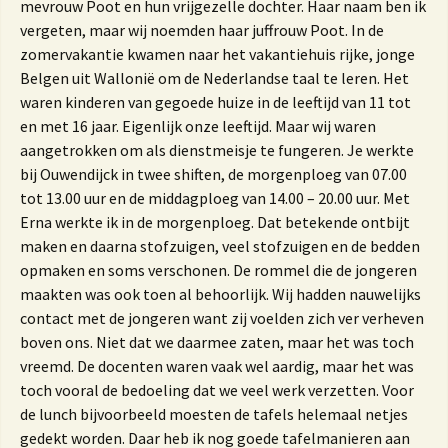
mevrouw Poot en hun vrijgezelle dochter. Haar naam ben ik
vergeten, maar wij noemden haar juffrouw Poot. In de
zomervakantie kwamen naar het vakantiehuis rijke, jonge
Belgen uit Wallonië om de Nederlandse taal te leren. Het
waren kinderen van gegoede huize in de leeftijd van 11 tot
en met 16 jaar. Eigenlijk onze leeftijd. Maar wij waren
aangetrokken om als dienstmeisje te fungeren. Je werkte
bij Ouwendijck in twee shiften, de morgenploeg van 07.00
tot 13.00 uur en de middagploeg van 14.00 – 20.00 uur. Met
Erna werkte ik in de morgenploeg. Dat betekende ontbijt
maken en daarna stofzuigen, veel stofzuigen en de bedden
opmaken en soms verschonen. De rommel die de jongeren
maakten was ook toen al behoorlijk. Wij hadden nauwelijks
contact met de jongeren want zij voelden zich ver verheven
boven ons. Niet dat we daarmee zaten, maar het was toch
vreemd. De docenten waren vaak wel aardig, maar het was
toch vooral de bedoeling dat we veel werk verzetten. Voor
de lunch bijvoorbeeld moesten de tafels helemaal netjes
gedekt worden. Daar heb ik nog goede tafelmanieren aan