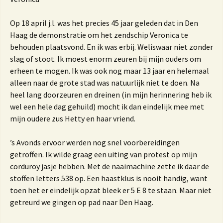
Op 18 april j.l. was het precies 45 jaar geleden dat in Den
Haag de demonstratie om het zendschip Veronica te
behouden plaatsvond. En ik was erbij. Weliswaar niet zonder
slag of stoot. Ik moest enorm zeuren bij mijn ouders om
erheen te mogen. Ik was ook nog maar 13 jaar en helemaal
alleen naar de grote stad was natuurlijk niet te doen. Na
heel lang doorzeuren en dreinen (in mijn herinnering heb ik
wel een hele dag gehuild) mocht ik dan eindelijk mee met
mijn oudere zus Hetty en haar vriend.
’s Avonds ervoor werden nog snel voorbereidingen
getroffen. Ik wilde graag een uiting van protest op mijn
corduroy jasje hebben. Met de naaimachine zette ik daar de
stoffen letters 538 op. Een haastklus is nooit handig, want
toen het er eindelijk opzat bleek er 5 E 8 te staan. Maar niet
getreurd we gingen op pad naar Den Haag.