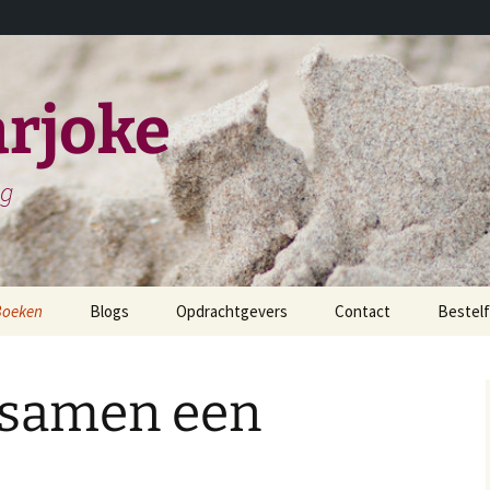
rjoke
ng
Boeken
Blogs
Opdrachtgevers
Contact
Bestelf
childerijen spreken
 samen een
et leven en werken van
iels Stensen
et leven en werken van