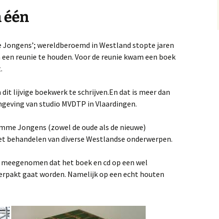
einier de Graaf
 één
et jaar van de Krab 3.0
Het jaar van de Krab
Jongens’; wereldberoemd in Westland stopte jaren
et leven en werken van
Antoni van Leeuwenhoek
 een reunie te houden. Voor de reunie kwam een boek
.
oek ‘De dag dat mijn
oeder zwaaide naar
liegtuigen’
it lijvige boekwerk te schrijven.En dat is meer dan
mgeving van studio MVDTP in Vlaardingen.
Vormgeving
Boerenhofstede
Wateringen
romme Jongens (zowel de oude als de nieuwe)
t behandelen van diverse Westlandse onderwerpen.
et verhaal van Leen
rijland
ns meegenomen dat het boek en cd op een wel
erpakt gaat worden. Namelijk op een echt houten
aar ik woon en wie ik
Waar ik woon en wie ik
en uitgave 2020
ben
nters