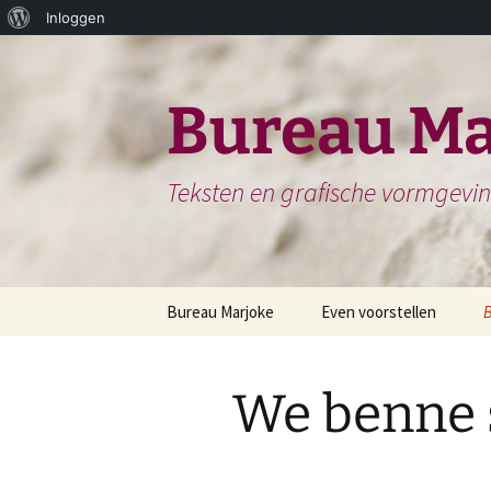
Over
Inloggen
Ga
WordPress
naar
de
Bureau Ma
inhoud
Teksten en grafische vormgevi
Bureau Marjoke
Even voorstellen
Herinneringsboek of
S
Biografie
We benne
H
Website en website
N
teksten
H