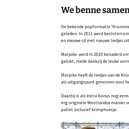
Nieuwsbrieven of blogs
R
We benne samen
Trouwambtenaar
H
Lezingen
De bekende popformatie ‘Kromme 
H
geleden. In 2011 werd besloten om
Workshop ‘Bloggen, iets
en nieuwe cd met nieuwe liedjes uit
voor jou?’
b
m
v
Marjoke werd in 2010 benaderd om d
Privacy beleid van Bureau
Marjoke
gelukt, mede dankzij de leuke vor
Marjoke heeft de liedjes van de K
als uitgangspunt genomen voor he
H
V
Daarbij is als extra bonus nog ee
erg originele Westlandse manier v
W
b
pallet inclusief krimphoesje.
E