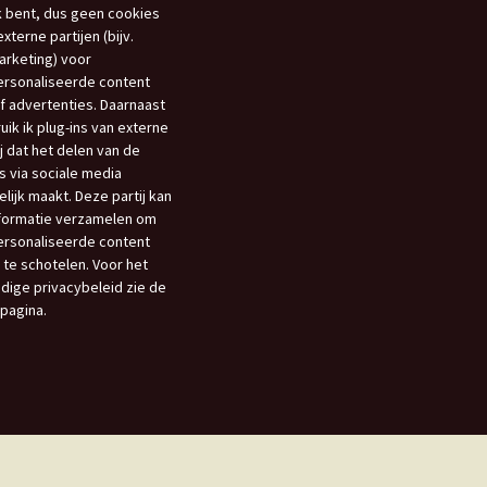
 bent, dus geen cookies
xterne partijen (bijv.
ombiplant groeit al 75
aar
rketing) voor
rsonaliseerde content
Het Westlandboek;
f advertenties. Daarnaast
otoboek over de
uik ik plug-ins van externe
tuinbouwstreek
ij dat het delen van de
s via sociale media
Mensen om mij heen
lijk maakt. Deze partij kan
nformatie verzamelen om
en Kwestie van Geluk
rsonaliseerde content
 te schotelen. Voor het
edige privacybeleid zie de
opagina.