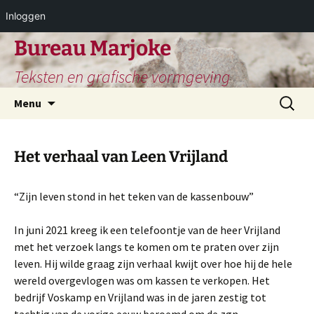
Inloggen
Ga
Bureau Marjoke
naar
Teksten en grafische vormgeving
de
inhoud
Zoeken
Menu
naar:
Het verhaal van Leen Vrijland
“Zijn leven stond in het teken van de kassenbouw”
In juni 2021 kreeg ik een telefoontje van de heer Vrijland
met het verzoek langs te komen om te praten over zijn
leven. Hij wilde graag zijn verhaal kwijt over hoe hij de hele
wereld overgevlogen was om kassen te verkopen. Het
bedrijf Voskamp en Vrijland was in de jaren zestig tot