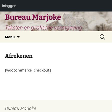
Inloggen
Ga
Bureau Marjoke
naar
Teksten en grafische vormgeving
de
inhoud
Zoeken
Menu
naar:
Afrekenen
[woocommerce_checkout]
Bureau Marjoke