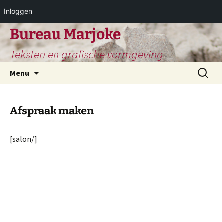
Inloggen
Ga
Bureau Marjoke
naar
Teksten en grafische vormgeving
de
inhoud
Zoeken
Menu
naar:
Afspraak maken
[salon/]