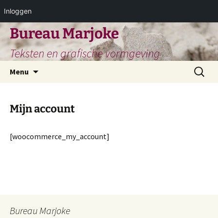
Inloggen
Ga
Bureau Marjoke
naar
Teksten en grafische vormgeving
de
inhoud
Zoeken
Menu
naar:
Mijn account
[woocommerce_my_account]
Bureau Marjoke