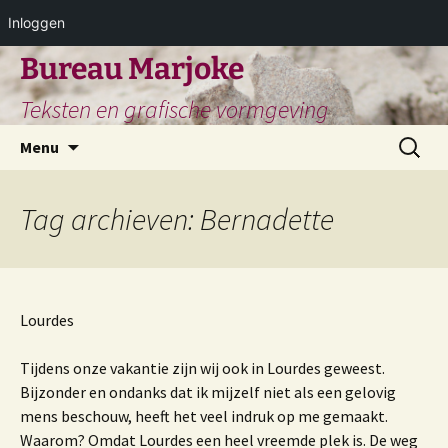
Inloggen
Ga
Bureau Marjoke
naar
Teksten en grafische vormgeving
de
inhoud
Zoeken
Menu
naar:
Tag archieven: Bernadette
Lourdes
Tijdens onze vakantie zijn wij ook in Lourdes geweest.
Bijzonder en ondanks dat ik mijzelf niet als een gelovig
mens beschouw, heeft het veel indruk op me gemaakt.
Waarom? Omdat Lourdes een heel vreemde plek is. De weg