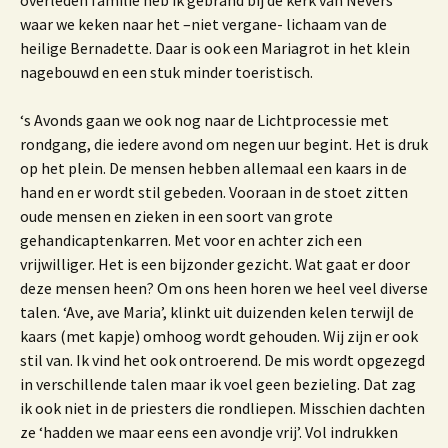
overleden familie heb ik gebrand bij de kerk van Nevers
waar we keken naar het –niet vergane- lichaam van de
heilige Bernadette. Daar is ook een Mariagrot in het klein
nagebouwd en een stuk minder toeristisch.
‘s Avonds gaan we ook nog naar de Lichtprocessie met
rondgang, die iedere avond om negen uur begint. Het is druk
op het plein. De mensen hebben allemaal een kaars in de
hand en er wordt stil gebeden. Vooraan in de stoet zitten
oude mensen en zieken in een soort van grote
gehandicaptenkarren. Met voor en achter zich een
vrijwilliger. Het is een bijzonder gezicht. Wat gaat er door
deze mensen heen? Om ons heen horen we heel veel diverse
talen. ‘Ave, ave Maria’, klinkt uit duizenden kelen terwijl de
kaars (met kapje) omhoog wordt gehouden. Wij zijn er ook
stil van. Ik vind het ook ontroerend. De mis wordt opgezegd
in verschillende talen maar ik voel geen bezieling. Dat zag
ik ook niet in de priesters die rondliepen. Misschien dachten
ze ‘hadden we maar eens een avondje vrij’. Vol indrukken