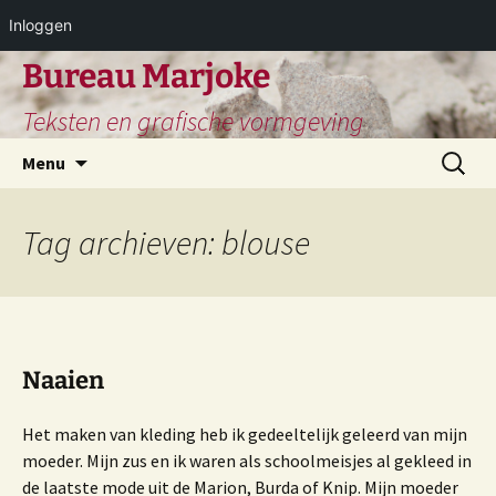
Inloggen
Ga
Bureau Marjoke
naar
Teksten en grafische vormgeving
de
inhoud
Zoeken
Menu
naar:
Tag archieven: blouse
Naaien
Het maken van kleding heb ik gedeeltelijk geleerd van mijn
moeder. Mijn zus en ik waren als schoolmeisjes al gekleed in
de laatste mode uit de Marion, Burda of Knip. Mijn moeder