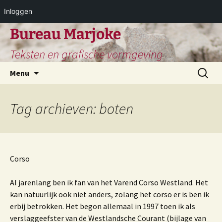
Inloggen
Ga
Bureau Marjoke
naar
Teksten en grafische vormgeving
de
inhoud
Zoeken
Menu
naar:
Tag archieven: boten
Corso
Al jarenlang ben ik fan van het Varend Corso Westland. Het
kan natuurlijk ook niet anders, zolang het corso er is ben ik
erbij betrokken. Het begon allemaal in 1997 toen ik als
verslaggeefster van de Westlandsche Courant (bijlage van