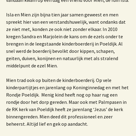
vandaan kwam op een dag een vriend voor Mien; de ruin Isla.
Isla en Mien zijn bijna tien jaar samen geweest en men
spreekt hier van een verstandshuwelijk, want ondanks dat
ze niet met, konden ze ook niet zonder elkaar. In 2010
kregen Sandra en Marjolein de kans om de ezels onder te
brengen in de leegstaande kinderboerderij in Poeldijk. Al
snel werd de boerderij bevolkt door kippen, schapen,
geiten, duiven, konijnen en natuurlijk met als stralend
middelpunt de ezel Mien.
Mien trad ook op buiten de kinderboerderij. Op vele
kinderpartijtjes en jarenlang op Koninginnedag en met het
Rondje Poeldijk. Menig kind heeft nog op haar rug een
rondje door het dorp gereden. Maar ook met Palmpasen in
de RK kerk van Poeldijk heeft ze jarenlang ‘Jezus’ de kerk
binnengereden. Mien deed dit professioneel en zeer
beheerst. Altijd lief en gek op aandacht.