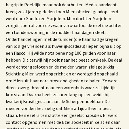
begrip in Poeldijk, maar ook daarbuiten. Media-aandacht
kreeg ze al jaren geleden toen Mien officieel geadopteerd
werd door Sandra en Marjolein. Mijn dochter Marjolein
zorgde toen al voor de zwaar verwaarloosde ezel die achter
een tuinderswoning in de modder haar dagen sleet.
Onderhandelingen met de tuinder (die haar had gekregen
van lollige vrienden als huwelijkscadeau) liepen bijna uit op
een fiasco. Hij wilde nota bene nog 100 gulden voor haar
hebben. Dit terwijl hij nooit naar het beest omkeek. De deal
werd echter gesloten en de meiden waren zielsgelukkig.
Stichting Mien werd opgericht en er werd geld opgehaald
om Mien uit haar nare omstandigheden te halen. Ze werd
direct overgebracht naar een warenhuis waar ze tijdelijk
kon staan. Daarna heeft ze jarenlang op een weide bij
kwekerij Brasil gestaan aan de Scherpenhoeklaan. De
meiden vonden het zielig dat Mien altijd alleen moest
staan. Een ezel is ten slotte een gezelschapsdier. Er werd
contact opgenomen met de Ezel sociëteit in Zeist en daar