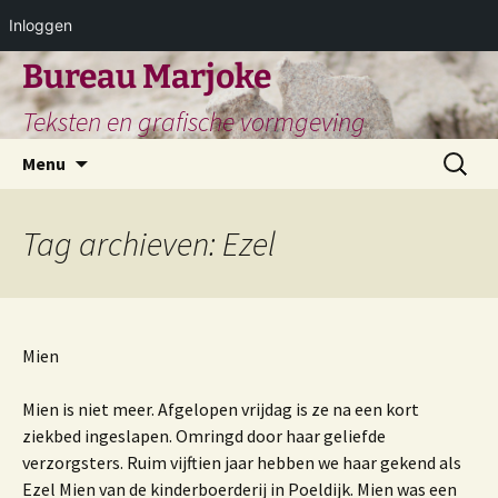
Inloggen
Ga
Bureau Marjoke
naar
Teksten en grafische vormgeving
de
inhoud
Zoeken
Menu
naar:
Tag archieven: Ezel
Mien­
Mien is niet meer. Afgelopen vrijdag is ze na een kort
ziekbed ingeslapen. Omringd door haar geliefde
verzorgsters. Ruim vijftien jaar hebben we haar gekend als
Ezel Mien van de kinderboerderij in Poeldijk. Mien was een