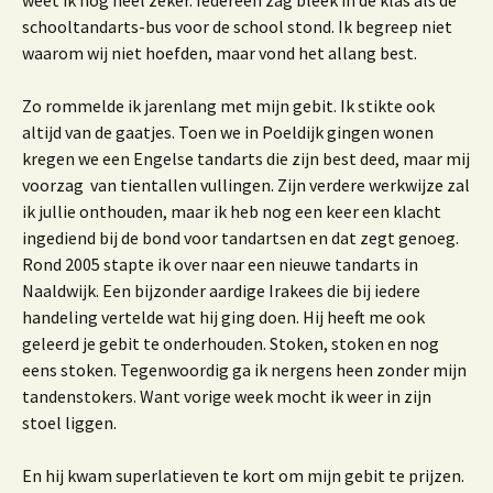
weet ik nog heel zeker. Iedereen zag bleek in de klas als de
schooltandarts-bus voor de school stond. Ik begreep niet
waarom wij niet hoefden, maar vond het allang best.
Zo rommelde ik jarenlang met mijn gebit. Ik stikte ook
altijd van de gaatjes. Toen we in Poeldijk gingen wonen
kregen we een Engelse tandarts die zijn best deed, maar mij
voorzag van tientallen vullingen. Zijn verdere werkwijze zal
ik jullie onthouden, maar ik heb nog een keer een klacht
ingediend bij de bond voor tandartsen en dat zegt genoeg.
Rond 2005 stapte ik over naar een nieuwe tandarts in
Naaldwijk. Een bijzonder aardige Irakees die bij iedere
handeling vertelde wat hij ging doen. Hij heeft me ook
geleerd je gebit te onderhouden. Stoken, stoken en nog
eens stoken. Tegenwoordig ga ik nergens heen zonder mijn
tandenstokers. Want vorige week mocht ik weer in zijn
stoel liggen.
En hij kwam superlatieven te kort om mijn gebit te prijzen.