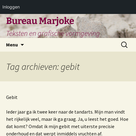
Inloggen
Ga
Bureau Marjoke
naar
Teksten en grafische vormgeving
de
inhoud
Zoeken
Menu
naar:
Tag archieven: gebit
Gebit
Ieder jaar ga ik twee keer naar de tandarts. Mijn man vindt
het rijkelijk veel, maar ik ga graag. Ja, u leest het goed. Hoe
dat komt? Omdat ik mijn gebit met uiterste precisie
onderhoud en dat werpt inmiddels vruchten af.