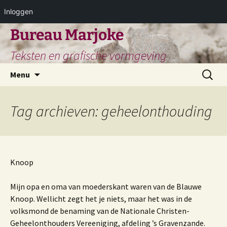
Inloggen
Ga
Bureau Marjoke
naar
Teksten en grafische vormgeving
de
inhoud
Zoeken
Menu
naar:
Tag archieven: geheelonthouding
Knoop
Mijn opa en oma van moederskant waren van de Blauwe
Knoop. Wellicht zegt het je niets, maar het was in de
volksmond de benaming van de Nationale Christen-
Geheelonthouders Vereeniging, afdeling ’s Gravenzande.