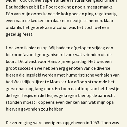
wit en rood druivensap en andere frisdranken geschonken.
Dat hadden ze bij De Poort ook nog nooit meegemaakt.
Eén van mijn ooms kende de kok goed en ging regelmatig
even naar de keuken om daar een neutje te nemen. Maar
ondanks het gebrek aan alcohol was het toch wel een
gezellig feest.
Hoe kom ik hier nu op. Wij hadden afgelopen vrijdag een
bierproefavond georganiseerd voor wat vrienden uit de
buurt. Dit alvast voor Hans zijn verjaardag. Het was een
groot succes en we hebben erg genoten van de diverse
bieren die ingeleid werden met humoristische verhalen van
Aad Westdijk, slijter te Monster. Na afloop stroomde het
gerstenat nog lang door. En toen na afloop van het feestje
de lege flesjes en de flesjes gekregen bier op de aanrecht
stonden moest ik opeens even denken aan wat mijn opa
hiervan gevonden zou hebben.
De vereniging werd overigens opgeheven in 1953. Toen was