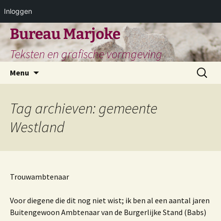
Inloggen
Ga
Bureau Marjoke
naar
Teksten en grafische vormgeving
de
inhoud
Zoeken
Menu
naar:
Tag archieven: gemeente
Westland
Trouwambtenaar
Voor diegene die dit nog niet wist; ik ben al een aantal jaren
Buitengewoon Ambtenaar van de Burgerlijke Stand (Babs)