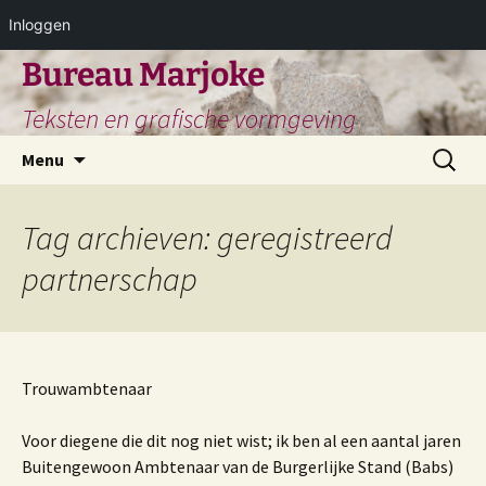
Inloggen
Ga
Bureau Marjoke
naar
Teksten en grafische vormgeving
de
inhoud
Zoeken
Menu
naar:
Tag archieven: geregistreerd
partnerschap
Trouwambtenaar
Voor diegene die dit nog niet wist; ik ben al een aantal jaren
Buitengewoon Ambtenaar van de Burgerlijke Stand (Babs)