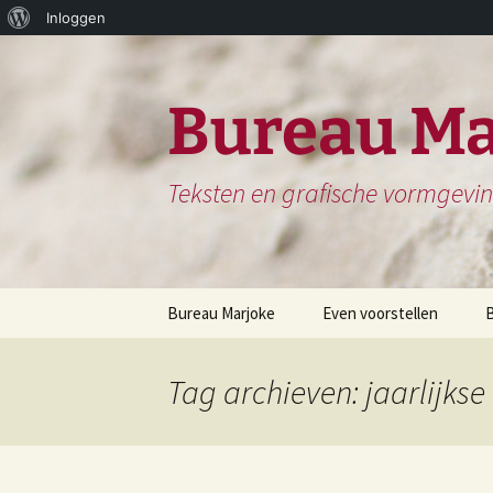
Over
Inloggen
Ga
WordPress
naar
de
Bureau Ma
inhoud
Teksten en grafische vormgevi
Bureau Marjoke
Even voorstellen
Herinneringsboek of
S
Biografie
Tag archieven: jaarlijkse
H
Website en website
N
teksten
H