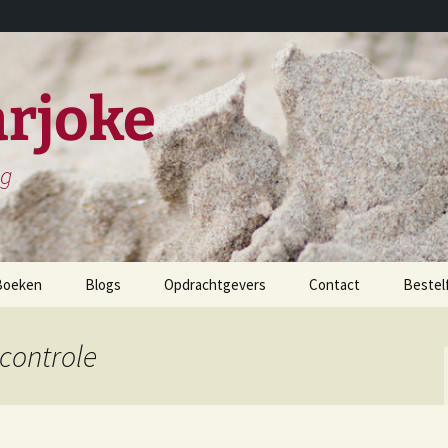
rjoke
ng
Boeken
Blogs
Opdrachtgevers
Contact
Bestel
childerijen spreken
 controle
et leven en werken van
iels Stensen
et leven en werken van