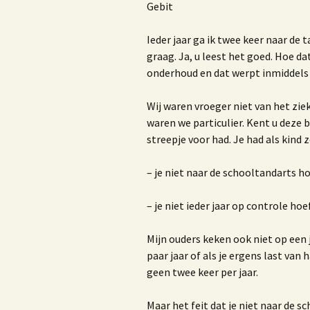
Nieuwsbrieven of blogs
R
Gebit
Trouwambtenaar
H
Ieder jaar ga ik twee keer naar de t
graag. Ja, u leest het goed. Hoe d
Lezingen
H
onderhoud en dat werpt inmiddels 
Workshop ‘Bloggen, iets
voor jou?’
b
Wij waren vroeger niet van het zi
m
waren we particulier. Kent u deze 
v
Privacy beleid van Bureau
streepje voor had. Je had als kind
Marjoke
– je niet naar de schooltandarts 
– je niet ieder jaar op controle hoe
H
V
Mijn ouders keken ook niet op een 
W
paar jaar of als je ergens last van
b
geen twee keer per jaar.
E
Maar het feit dat je niet naar de 