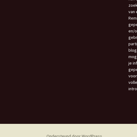
zoek
van e
Rema
gepe
en/o
gebr
part
blog
moge
je i
gepe
voor
voll
intr
Ondersteund door WordPress