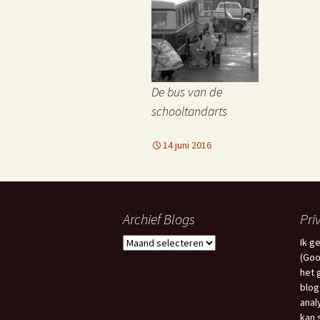
C
j
f
De bus van de
schooltandarts
14 juni 2016
E
Archief Blogs
Pri
Archief
Ik g
Blogs
(Goo
het 
blog
anal
kan 