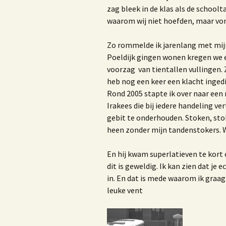
zag bleek in de klas als de school
K
K
waarom wij niet hoefden, maar von
Zo rommelde ik jarenlang met mijn g
Poeldijk gingen wonen kregen we e
M
voorzag van tientallen vullingen. Z
heb nog een keer een klacht inged
1
Rond 2005 stapte ik over naar een 
Irakees die bij iedere handeling ve
V
gebit te onderhouden. Stoken, st
heen zonder mijn tandenstokers. Wa
En hij kwam superlatieven te kort o
H
dit is geweldig. Ik kan zien dat je 
d
in. En dat is mede waarom ik graag
leuke vent
O
D
r