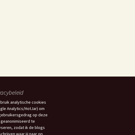
ombiplant groeit al 75
aar
Het Westlandboek;
otoboek over de
tuinbouwstreek
Mensen om mij heen
en Kwestie van Geluk
vacybeleid
ebruik analytische cookies
gle Analytics/HotJar) om
gebruikersgedrag op deze
 geanonimiseerd te
yseren, zodat ik de blogs
schrijven waar jij naar op