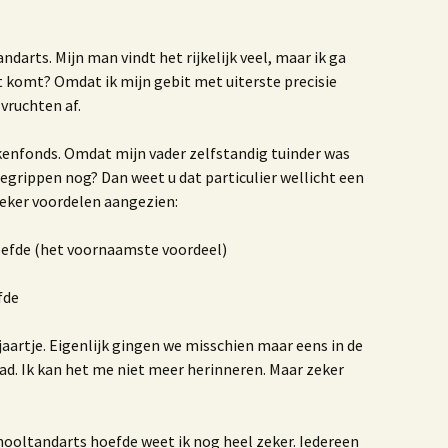
einier de Graaf
et jaar van de Krab 3.0
Het jaar van de Krab
andarts. Mijn man vindt het rijkelijk veel, maar ik ga
at komt? Omdat ik mijn gebit met uiterste precisie
et leven en werken van
vruchten af.
Antoni van Leeuwenhoek
oek ‘De dag dat mijn
ekenfonds. Omdat mijn vader zelfstandig tuinder was
oeder zwaaide naar
begrippen nog? Dan weet u dat particulier wellicht een
liegtuigen’
 zeker voordelen aangezien:
Vormgeving
Boerenhofstede
hoefde (het voornaamste voordeel)
Wateringen
fde
et verhaal van Leen
rijland
jaartje. Eigenlijk gingen we misschien maar eens in de
aar ik woon en wie ik
Waar ik woon en wie ik
 had. Ik kan het me niet meer herinneren. Maar zeker
en uitgave 2020
ben
nters
schooltandarts hoefde weet ik nog heel zeker. Iedereen