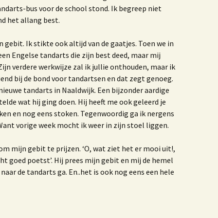
tandarts-bus voor de school stond. Ik begreep niet
ruisbestuiving tussen
unst & Poezië
d het allang best.
Blogbundel
ebit. Ik stikte ook altijd van de gaatjes. Toen we in
en Engelse tandarts die zijn best deed, maar mij
ijn gevaren koers
ijn verdere werkwijze zal ik jullie onthouden, maar ik
iend bij de bond voor tandartsen en dat zegt genoeg.
00 jaar trouwen in het
Westland
nieuwe tandarts in Naaldwijk. Een bijzonder aardige
rtelde wat hij ging doen. Hij heeft me ook geleerd je
erhalen
oken en nog eens stoken. Tegenwoordig ga ik nergens
nt vorige week mocht ik weer in zijn stoel liggen.
We benne samen een
m mijn gebit te prijzen. ‘O, wat ziet het er mooi uit!,
erinneringen aan de
echt goed poetst’. Hij prees mijn gebit en mij de hemel
ruivenkrentteelt
 naar de tandarts ga. En..het is ook nog eens een hele
nze reis naar Israel
e zee, het strand, de
and van Westland