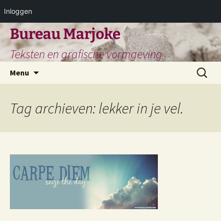
Inloggen
Ga
Bureau Marjoke
naar
Teksten en grafische vormgeving
de
inhoud
Zoeken
Menu
naar:
Tag archieven: lekker in je vel.