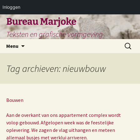
Inloggen
Ga
Bureau Marjoke
naar
Teksten en grafische vormgeving
de
inhoud
Zoeken
Menu
naar:
Tag archieven: nieuwbouw
Bouwen
Aan de overkant van ons appartement complex wordt
volop gebouwd. Afgelopen week was de feestelijke
oplevering. We zagen de vlag uithangen en meteen
allemaal busjes met werklui arriveren.