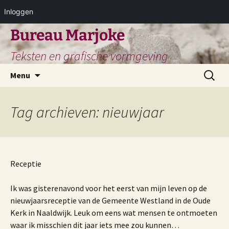
Inloggen
Ga
Bureau Marjoke
naar
Teksten en grafische vormgeving
de
inhoud
Zoeken
Menu
naar:
Tag archieven: nieuwjaar
Receptie
Ik was gisterenavond voor het eerst van mijn leven op de
nieuwjaarsreceptie van de Gemeente Westland in de Oude
Kerk in Naaldwijk. Leuk om eens wat mensen te ontmoeten
waar ik misschien dit jaar iets mee zou kunnen…