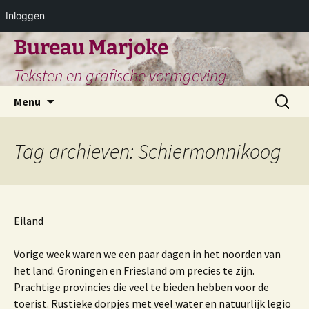
Inloggen
Ga
Bureau Marjoke
naar
Teksten en grafische vormgeving
de
inhoud
Zoeken
Menu
naar:
Tag archieven: Schiermonnikoog
Eiland
Vorige week waren we een paar dagen in het noorden van
het land. Groningen en Friesland om precies te zijn.
Prachtige provincies die veel te bieden hebben voor de
toerist. Rustieke dorpjes met veel water en natuurlijk legio