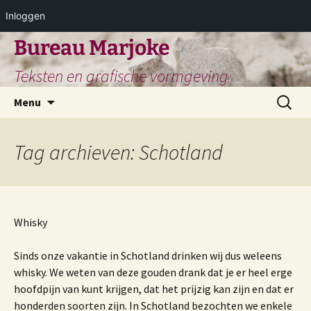
Inloggen
Ga
Bureau Marjoke
naar
Teksten en grafische vormgeving
de
inhoud
Zoeken
Menu
naar:
Tag archieven: Schotland
Whisky
Sinds onze vakantie in Schotland drinken wij dus weleens
whisky. We weten van deze gouden drank dat je er heel erge
hoofdpijn van kunt krijgen, dat het prijzig kan zijn en dat er
honderden soorten zijn. In Schotland bezochten we enkele