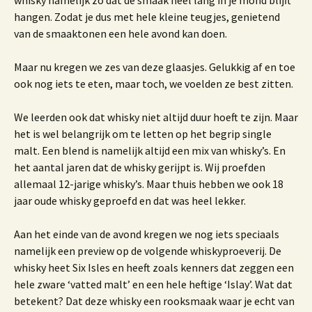
whisky namelijk zo dat de smaak heel lang in je mond blijft
hangen. Zodat je dus met hele kleine teugjes, genietend
van de smaaktonen een hele avond kan doen.
Maar nu kregen we zes van deze glaasjes. Gelukkig af en toe
ook nog iets te eten, maar toch, we voelden ze best zitten.
We leerden ook dat whisky niet altijd duur hoeft te zijn. Maar
het is wel belangrijk om te letten op het begrip single
malt. Een blend is namelijk altijd een mix van whisky’s. En
het aantal jaren dat de whisky gerijpt is. Wij proefden
allemaal 12-jarige whisky’s. Maar thuis hebben we ook 18
jaar oude whisky geproefd en dat was heel lekker.
Aan het einde van de avond kregen we nog iets speciaals
namelijk een preview op de volgende whiskyproeverij. De
whisky heet Six Isles en heeft zoals kenners dat zeggen een
hele zware ‘vatted malt’ en een hele heftige ‘Islay’. Wat dat
betekent? Dat deze whisky een rooksmaak waar je echt van