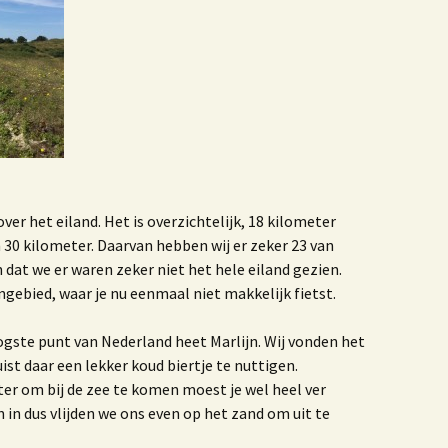
ruisbestuiving tussen
unst & Poezië
Blogbundel
ijn gevaren koers
00 jaar trouwen in het
Westland
er het eiland. Het is overzichtelijk, 18 kilometer
erhalen
 30 kilometer. Daarvan hebben wij er zeker 23 van
dat we er waren zeker niet het hele eiland gezien.
We benne samen een
ngebied, waar je nu eenmaal niet makkelijk fietst.
erinneringen aan de
ruivenkrentteelt
gste punt van Nederland heet Marlijn. Wij vonden het
st daar een lekker koud biertje te nuttigen.
nze reis naar Israel
er om bij de zee te komen moest je wel heel ver
 in dus vlijden we ons even op het zand om uit te
e zee, het strand, de
and van Westland