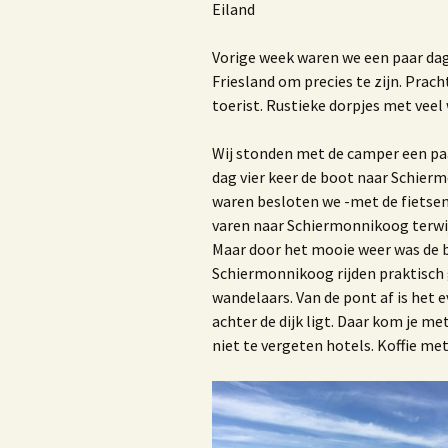
Nieuwsbrieven of blogs
R
Eiland
Trouwambtenaar
H
Vorige week waren we een paar dag
Friesland om precies te zijn. Prach
Lezingen
H
toerist. Rustieke dorpjes met veel
Workshop ‘Bloggen, iets
voor jou?’
b
Wij stonden met de camper een paa
m
dag vier keer de boot naar Schier
v
Privacy beleid van Bureau
waren besloten we -met de fietsen-
Marjoke
varen naar Schiermonnikoog terwijl 
Maar door het mooie weer was de b
Schiermonnikoog rijden praktisch g
wandelaars. Van de pont af is het 
H
V
achter de dijk ligt. Daar kom je m
niet te vergeten hotels. Koffie m
W
b
E