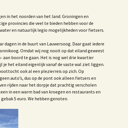
einier de Graaf
et jaar van de Krab 3.0
Het jaar van de Krab
en in het noorden van het land. Groningen en
tige provincies die veel te bieden hebben voor de
et leven en werken van
 water en natuurlijk legio mogelijkheden voor fietsers.
Antoni van Leeuwenhoek
oek ‘De dag dat mijn
r dagen in de buurt van Lauwersoog. Daar gaat iedere
oeder zwaaide naar
monnikoog. Omdat wij nog nooit op dat eiland geweest
liegtuigen’
 aan boord te gaan. Het is nog wel drie kwartier
je het eiland eigenlijk vanaf de vaste wal ziet liggen.
Vormgeving
Boerenhofstede
oottocht ook al een plezierreis op zich. Op
Wateringen
een auto’s, dus op de pont ook alleen fietsers en
even rijden naar het dorpje dat prachtig verscholen
et verhaal van Leen
rijland
eteen in een warm bad van kroegen en restaurants en
et gebak 5 euro. We hebben genoten.
aar ik woon en wie ik
Waar ik woon en wie ik
en uitgave 2020
ben
nters