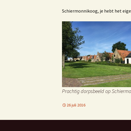
C
Schiermonnikoog, je hebt het eigenl
j
f
E
Prachtig dorpsbeeld op Schierm
26 juli 2016