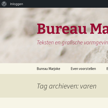
Over
Inloggen
Ga
WordPress
naar
de
Bureau Ma
inhoud
Teksten en grafische vormgevi
Bureau Marjoke
Even voorstellen
Herinneringsboek of
S
Biografie
Tag archieven: varen
H
Website en website
N
teksten
H