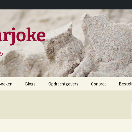
rjoke
ng
Boeken
Blogs
Opdrachtgevers
Contact
Bestel
childerijen spreken
et leven en werken van
iels Stensen
et leven en werken van