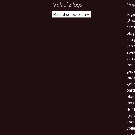
Archief Blogs
Pri
Archief
Ik g
Blogs
(Goo
het 
blog
anal
kan 
zoek
van e
Rema
gepe
en/o
gebr
part
blog
moge
je i
gepe
voor
voll
intr