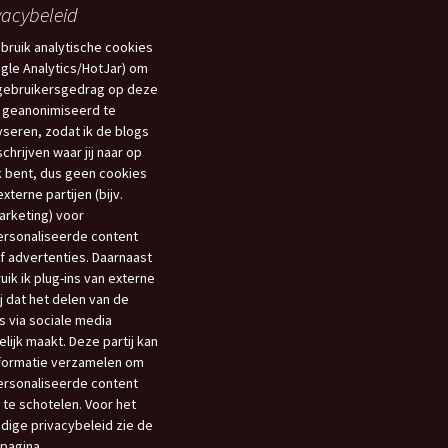
vacybeleid
ebruik analytische cookies
gle Analytics/HotJar) om
gebruikersgedrag op deze
 geanonimiseerd te
yseren, zodat ik de blogs
schrijven waar jij naar op
 bent, dus geen cookies
xterne partijen (bijv.
rketing) voor
rsonaliseerde content
f advertenties. Daarnaast
uik ik plug-ins van externe
ij dat het delen van de
s via sociale media
lijk maakt. Deze partij kan
nformatie verzamelen om
rsonaliseerde content
 te schotelen. Voor het
edige privacybeleid zie de
opagina.