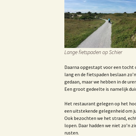
K
K
M
1
Lange fietspaden op Schier
Daarna opgestapt voor een tocht ov
V
lang en de fietspaden beslaan zo’n
gedaan, maar we hebben in de uren 
Een groot gedeelte is namelijk dui
H
d
Het restaurant gelegen op het hoo
een uitstekende gelegenheid om jui
O
Ook bezochten we het strand, echt
lopen. Daar hadden we niet zo’n zin
D
rusten.
r