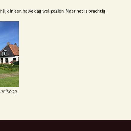
ombiplant groeit al 75
ijk in een halve dag wel gezien. Maar het is prachtig.
aar
Het Westlandboek;
otoboek over de
tuinbouwstreek
Mensen om mij heen
en Kwestie van Geluk
onnikoog