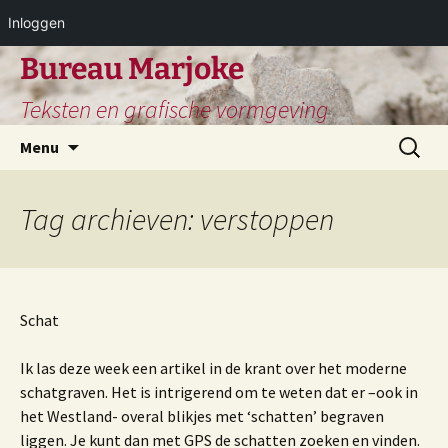
Inloggen
Ga
Bureau Marjoke
naar
Teksten en grafische vormgeving
de
inhoud
Zoeken
Menu
naar:
Tag archieven: verstoppen
Schat
Ik las deze week een artikel in de krant over het moderne
schatgraven. Het is intrigerend om te weten dat er –ook in
het Westland- overal blikjes met ‘schatten’ begraven
liggen. Je kunt dan met GPS de schatten zoeken en vinden.