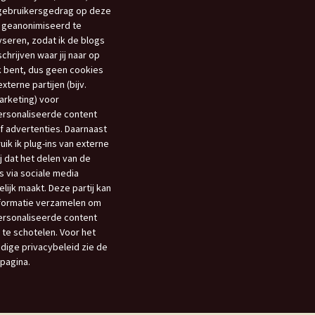
gebruikersgedrag op deze
 geanonimiseerd te
yseren, zodat ik de blogs
schrijven waar jij naar op
 bent, dus geen cookies
xterne partijen (bijv.
rketing) voor
rsonaliseerde content
f advertenties. Daarnaast
uik ik plug-ins van externe
ij dat het delen van de
s via sociale media
lijk maakt. Deze partij kan
nformatie verzamelen om
rsonaliseerde content
 te schotelen. Voor het
edige privacybeleid zie de
opagina.