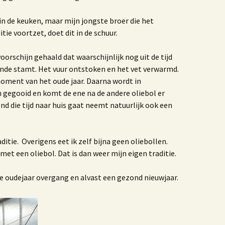
ruisbestuiving tussen
unst & Poezië
in de keuken, maar mijn jongste broer die het
tie voortzet, doet dit in de schuur.
Blogbundel
rschijn gehaald dat waarschijnlijk nog uit de tijd
ijn gevaren koers
nde stamt. Het vuur ontstoken en het vet verwarmd.
moment van het oude jaar. Daarna wordt in
00 jaar trouwen in het
Westland
n gegooid en komt de ene na de andere oliebol er
nd die tijd naar huis gaat neemt natuurlijk ook een
erhalen
We benne samen een
itie. Overigens eet ik zelf bijna geen oliebollen.
met een oliebol. Dat is dan weer mijn eigen traditie.
erinneringen aan de
ruivenkrentteelt
ne oudejaar overgang en alvast een gezond nieuwjaar.
nze reis naar Israel
e zee, het strand, de
and van Westland