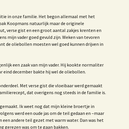
einier de Graaf
et jaar van de Krab 3.0
Het jaar van de Krab
itie in onze familie. Het begon allemaal met het
 pak Koopmans natuurlijk maar de originele
et leven en werken van
ut, verse gist en een groot aantal zakjes krenten en
Antoni van Leeuwenhoek
ens mijn vader goed gevuld zijn. Weken van tevoren
oek ‘De dag dat mijn
ant de oliebollen moesten wel goed kunnen drijven in
oeder zwaaide naar
liegtuigen’
enlijk een zaak van mijn vader. Hij kookte normaliter
Vormgeving
Boerenhofstede
ar eind december bakte hij wel de oliebollen.
Wateringen
nderdeel. Met verse gist die vloeibaar werd gemaakt
et verhaal van Leen
rijland
amilierecept, dat overigens nog steeds in de familie is.
aar ik woon en wie ik
Waar ik woon en wie ik
 gemaakt. Ik weet nog dat mijn kleine broertje in
en uitgave 2020
ben
rvolgens werd een oude jas om de teil gedaan en –maar
in een andere teil gezet met warm water. Dan was het
nters
eg gerezen was om te gaan bakken.