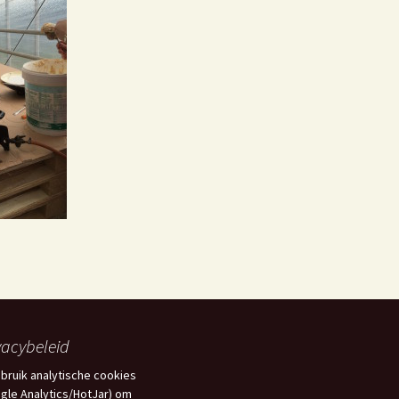
ombiplant groeit al 75
aar
Het Westlandboek;
otoboek over de
tuinbouwstreek
Mensen om mij heen
en Kwestie van Geluk
vacybeleid
ebruik analytische cookies
gle Analytics/HotJar) om