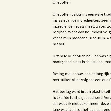
Nieuwsbrieven of blogs
R
Oliebollen
Trouwambtenaar
H
Oliebollen bakken is een ware trad
inslaan van de ingrediënten. Geen
Lezingen
H
ingrediënten zoals meel, water, zo
rozijnen. Want een bol moest volg
Workshop ‘Bloggen, iets
voor jou?’
b
kocht mijn moeder al slaolie in. W
m
het vet.
v
Privacy beleid van Bureau
Marjoke
Het hele oliebollen bakken was eig
nooit; deed niets in de keuken, ma
Beslag maken was een belangrijk o
H
V
met suiker. Alles volgens een oud f
W
Het beslag werd in een plastic teil
b
hetzelfde teiltje gebaad werd. Ve
dat weet ik niet zeker meer- deze 
E
lang wachten tot het beslag geno