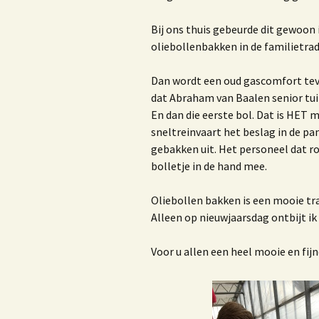
K
K
Bij ons thuis gebeurde dit gewoon 
oliebollenbakken in de familietradi
Dan wordt een oud gascomfort tevoo
M
dat Abraham van Baalen senior tui
En dan die eerste bol. Dat is HET 
1
sneltreinvaart het beslag in de pa
gebakken uit. Het personeel dat ro
V
bolletje in de hand mee.
Oliebollen bakken is een mooie trad
Alleen op nieuwjaarsdag ontbijt ik 
H
d
Voor u allen een heel mooie en fij
O
D
r