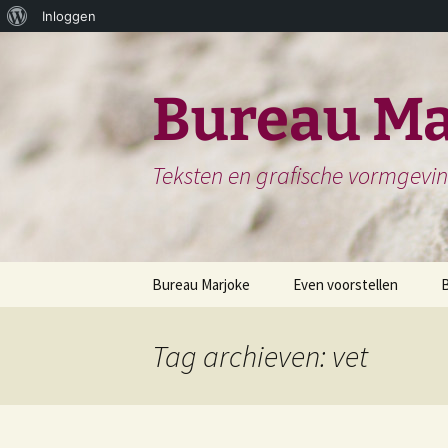
Over
Inloggen
Ga
WordPress
naar
de
Bureau Ma
inhoud
Teksten en grafische vormgevi
Bureau Marjoke
Even voorstellen
Herinneringsboek of
S
Biografie
Tag archieven: vet
H
Website en website
N
teksten
H