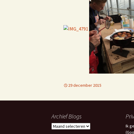
C
j
f
E
29 december 2015
Archief Blogs
Pri
Archief
Ik g
Blogs
(Goo