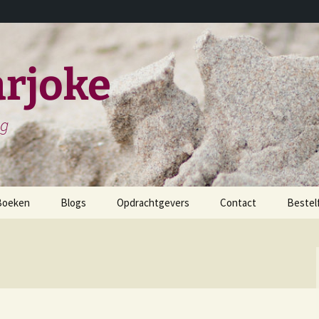
rjoke
ng
Boeken
Blogs
Opdrachtgevers
Contact
Bestel
childerijen spreken
et leven en werken van
iels Stensen
et leven en werken van