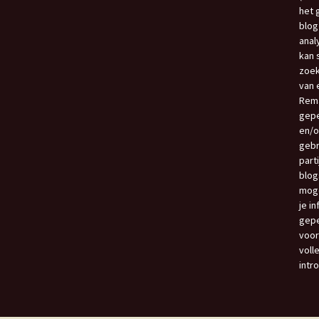
het 
blog
anal
kan 
zoek
van e
Rema
gepe
en/o
gebr
part
blog
moge
je i
gepe
voor
voll
intr