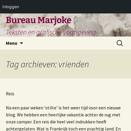
Inloggen
Ga
Bureau Marjoke
naar
Teksten en grafische vormgeving
de
inhoud
Zoeken
Menu
naar:
Tag archieven: vrienden
Reis
Na een paar weken ‘stilte’ is het weer tijd voor een nieuwe
blog. We hebben een heerlijke vakantie achter de rug met
onze camper. Een reis die heel veel indrukken heeft
achtergelaten. Wat is Frankrijk toch een prachtig land. En