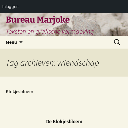
Inloggen
Ga
Bureau Marjoke
naar
Teksten en grafische vormgeving
de
inhoud
Zoeken
Menu
naar:
Tag archieven: vriendschap
Klokjesbloem
De Klokjesbloem