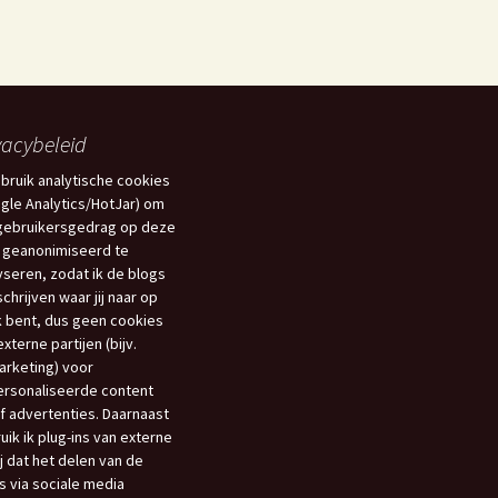
vacybeleid
ebruik analytische cookies
gle Analytics/HotJar) om
gebruikersgedrag op deze
 geanonimiseerd te
yseren, zodat ik de blogs
schrijven waar jij naar op
 bent, dus geen cookies
xterne partijen (bijv.
rketing) voor
rsonaliseerde content
f advertenties. Daarnaast
uik ik plug-ins van externe
ij dat het delen van de
s via sociale media