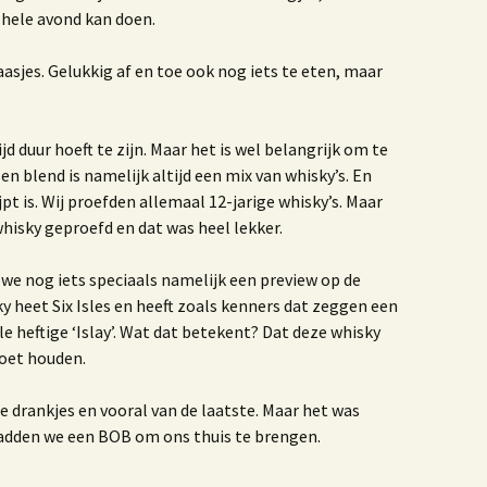
hele avond kan doen.
ruisbestuiving tussen
unst & Poezië
asjes. Gelukkig af en toe ook nog iets te eten, maar
Blogbundel
ijn gevaren koers
jd duur hoeft te zijn. Maar het is wel belangrijk om te
en blend is namelijk altijd een mix van whisky’s. En
00 jaar trouwen in het
Westland
jpt is. Wij proefden allemaal 12-jarige whisky’s. Maar
hisky geproefd en dat was heel lekker.
erhalen
we nog iets speciaals namelijk een preview op de
We benne samen een
y heet Six Isles en heeft zoals kenners dat zeggen een
e heftige ‘Islay’. Wat dat betekent? Dat deze whisky
erinneringen aan de
oet houden.
ruivenkrentteelt
die drankjes en vooral van de laatste. Maar het was
nze reis naar Israel
hadden we een BOB om ons thuis te brengen.
e zee, het strand, de
and van Westland