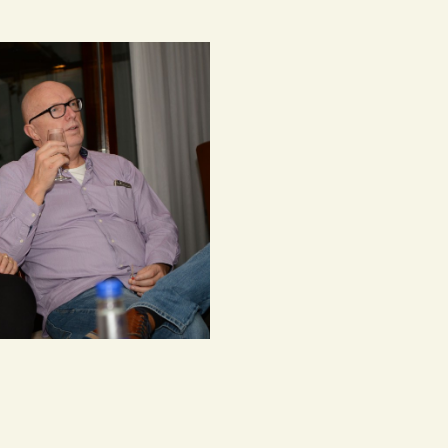
ombiplant groeit al 75
aar
Het Westlandboek;
otoboek over de
tuinbouwstreek
Mensen om mij heen
en Kwestie van Geluk