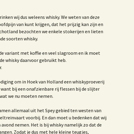
einier de Graaf
et jaar van de Krab 3.0
Het jaar van de Krab
rinken wij dus weleens whisky. We weten van deze
ofdpijn van kunt krijgen, dat het prijzig kan zijn en
et leven en werken van
Schotland bezochten we enkele stokerijen en lieten
Antoni van Leeuwenhoek
nde soorten whisky.
oek ‘De dag dat mijn
oeder zwaaide naar
 de variant met koffie en veel slagroom en ik moet
liegtuigen’
de whisky daarvoor gebruikt heb.
r.
Vormgeving
Boerenhofstede
Wateringen
nodiging om in Hoek van Holland een whiskyproeverij
want bij een onafzienbare rij flessen bij de slijter
et verhaal van Leen
rijland
d wat we nu moeten nemen.
aar ik woon en wie ik
Waar ik woon en wie ik
wamen allemaal uit het Spey gebied ten westen van
en uitgave 2020
ben
eltreinvaart voorbij. En dan moet u bedenken dat wij
 avond nemen. Het is bij whisky namelijk zo dat de
nters
hangen. Zodat je dus met hele kleine teugjes,