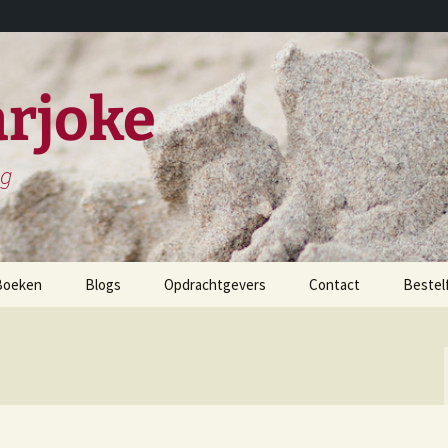
rjoke
ng
Boeken
Blogs
Opdrachtgevers
Contact
Bestel
childerijen spreken
et leven en werken van
iels Stensen
et leven en werken van