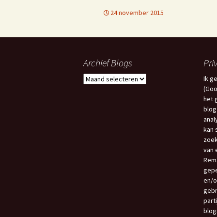
24 november 2015
Archief Blogs
Pri
Archief
Ik g
Blogs
(Goo
het 
blog
anal
kan 
zoek
van e
Rema
gepe
en/o
gebr
part
blog