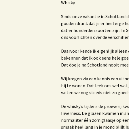
Nieuwsbrieven of blogs
R
Whisky
Trouwambtenaar
H
Sinds onze vakantie in Schotland d
gouden drank dat je er heel erge ho
Lezingen
H
dat er honderden soorten zijn. In 
ons voorlichten over de verschille
Workshop ‘Bloggen, iets
voor jou?’
b
m
Daarvoor kende ik eigenlijk alleen
v
Privacy beleid van Bureau
bekennen dat ik ook eens hele goe
Marjoke
Dat doe je na Schotland nooit mee
Wij kregen via een kennis een uit
bij te wonen. Dat leek ons wel wat, 
H
V
weten we nog steeds niet zo goe
W
De whisky’s tijdens de proeverij k
b
Inverness. De glazen kwamen in sn
normaliter één zo’n glaasje op een
E
smaak heel lang in je mond blijft 