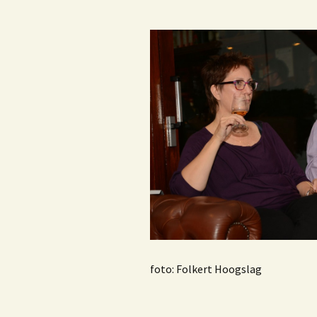
C
j
f
E
foto: Folkert Hoogslag