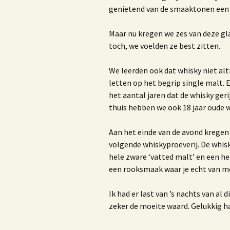
genietend van de smaaktonen een 
K
K
Maar nu kregen we zes van deze gla
toch, we voelden ze best zitten.
M
We leerden ook dat whisky niet alti
letten op het begrip single malt. E
1
het aantal jaren dat de whisky geri
thuis hebben we ook 18 jaar oude w
V
Aan het einde van de avond kregen 
volgende whiskyproeverij. De whisk
hele zware ‘vatted malt’ en een hel
H
een rooksmaak waar je echt van m
d
Ik had er last van ’s nachts van al 
O
zeker de moeite waard. Gelukkig 
D
r