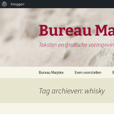
Over
Inloggen
Ga
WordPress
naar
de
Bureau Ma
inhoud
Teksten en grafische vormgevi
Bureau Marjoke
Even voorstellen
Herinneringsboek of
S
Biografie
Tag archieven: whisky
H
Website en website
N
teksten
H