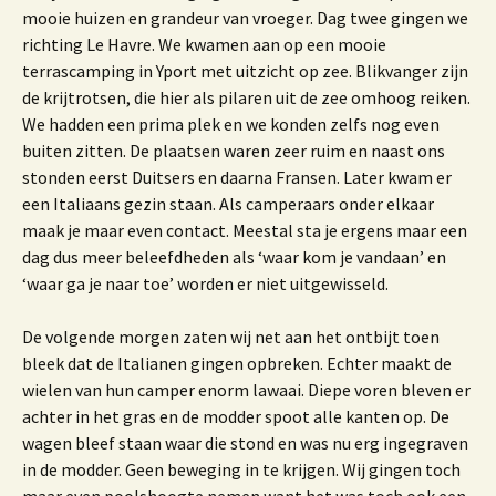
mooie huizen en grandeur van vroeger. Dag twee gingen we
richting Le Havre. We kwamen aan op een mooie
terrascamping in Yport met uitzicht op zee. Blikvanger zijn
de krijtrotsen, die hier als pilaren uit de zee omhoog reiken.
We hadden een prima plek en we konden zelfs nog even
buiten zitten. De plaatsen waren zeer ruim en naast ons
stonden eerst Duitsers en daarna Fransen. Later kwam er
een Italiaans gezin staan. Als camperaars onder elkaar
maak je maar even contact. Meestal sta je ergens maar een
dag dus meer beleefdheden als ‘waar kom je vandaan’ en
‘waar ga je naar toe’ worden er niet uitgewisseld.
De volgende morgen zaten wij net aan het ontbijt toen
bleek dat de Italianen gingen opbreken. Echter maakt de
wielen van hun camper enorm lawaai. Diepe voren bleven er
achter in het gras en de modder spoot alle kanten op. De
wagen bleef staan waar die stond en was nu erg ingegraven
in de modder. Geen beweging in te krijgen. Wij gingen toch