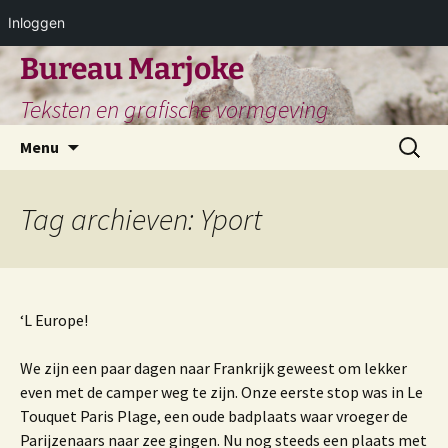
Inloggen
Ga
Bureau Marjoke
naar
Teksten en grafische vormgeving
de
inhoud
Zoeken
Menu
naar:
Tag archieven: Yport
‘L Europe!
We zijn een paar dagen naar Frankrijk geweest om lekker
even met de camper weg te zijn. Onze eerste stop was in Le
Touquet Paris Plage, een oude badplaats waar vroeger de
Parijzenaars naar zee gingen. Nu nog steeds een plaats met