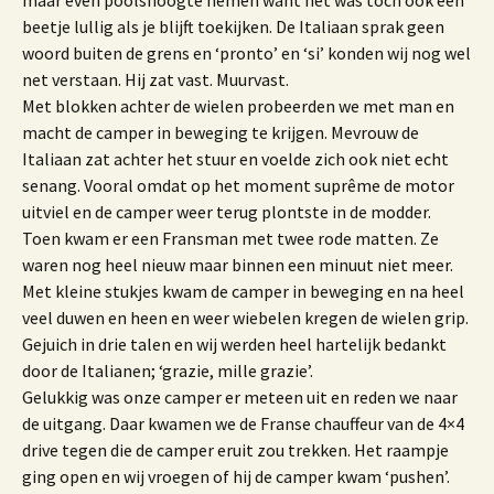
maar even poolshoogte nemen want het was toch ook een
beetje lullig als je blijft toekijken. De Italiaan sprak geen
woord buiten de grens en ‘pronto’ en ‘si’ konden wij nog wel
net verstaan. Hij zat vast. Muurvast.
Met blokken achter de wielen probeerden we met man en
macht de camper in beweging te krijgen. Mevrouw de
Italiaan zat achter het stuur en voelde zich ook niet echt
senang. Vooral omdat op het moment suprême de motor
uitviel en de camper weer terug plontste in de modder.
Toen kwam er een Fransman met twee rode matten. Ze
waren nog heel nieuw maar binnen een minuut niet meer.
Met kleine stukjes kwam de camper in beweging en na heel
veel duwen en heen en weer wiebelen kregen de wielen grip.
Gejuich in drie talen en wij werden heel hartelijk bedankt
door de Italianen; ‘grazie, mille grazie’.
Gelukkig was onze camper er meteen uit en reden we naar
de uitgang. Daar kwamen we de Franse chauffeur van de 4×4
drive tegen die de camper eruit zou trekken. Het raampje
ging open en wij vroegen of hij de camper kwam ‘pushen’.