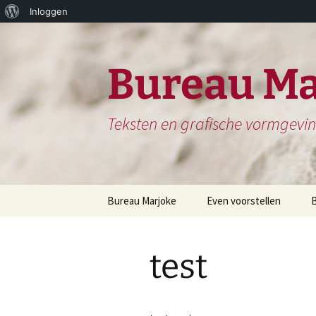
Over
Inloggen
Ga
WordPress
naar
de
Bureau Ma
inhoud
Teksten en grafische vormgevi
Bureau Marjoke
Even voorstellen
Herinneringsboek of
S
Biografie
test
H
Website en website
N
teksten
H