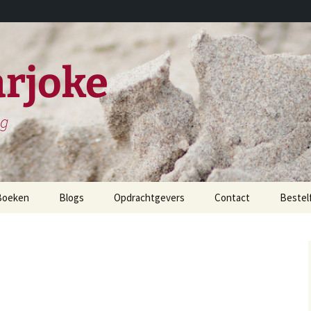
rjoke
ng
Boeken
Blogs
Opdrachtgevers
Contact
Bestel
childerijen spreken
et leven en werken van
iels Stensen
et leven en werken van