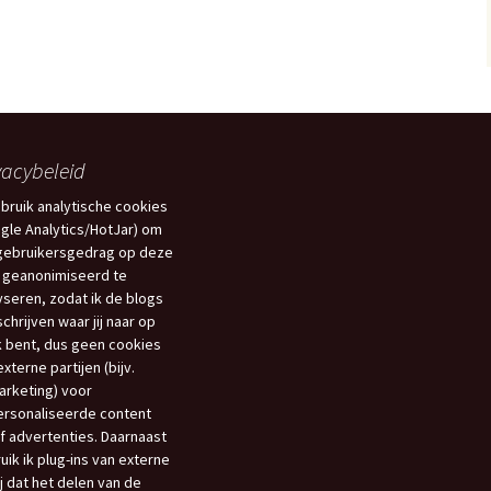
einier de Graaf
et jaar van de Krab 3.0
Het jaar van de Krab
et leven en werken van
Antoni van Leeuwenhoek
oek ‘De dag dat mijn
vacybeleid
oeder zwaaide naar
liegtuigen’
ebruik analytische cookies
gle Analytics/HotJar) om
Vormgeving
gebruikersgedrag op deze
Boerenhofstede
 geanonimiseerd te
Wateringen
yseren, zodat ik de blogs
schrijven waar jij naar op
et verhaal van Leen
 bent, dus geen cookies
rijland
xterne partijen (bijv.
rketing) voor
aar ik woon en wie ik
Waar ik woon en wie ik
en uitgave 2020
ben
rsonaliseerde content
f advertenties. Daarnaast
uik ik plug-ins van externe
nters
ij dat het delen van de