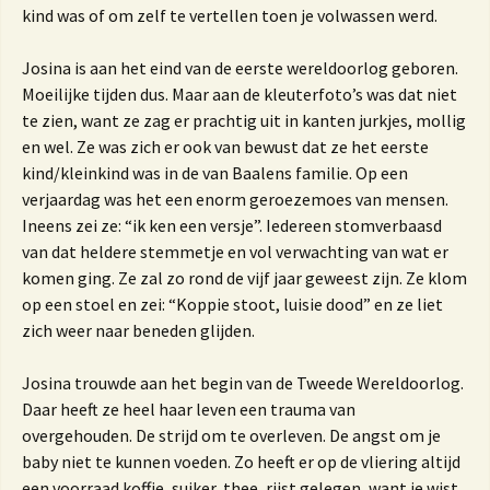
kind was of om zelf te vertellen toen je volwassen werd.
Josina is aan het eind van de eerste wereldoorlog geboren.
Moeilijke tijden dus. Maar aan de kleuterfoto’s was dat niet
te zien, want ze zag er prachtig uit in kanten jurkjes, mollig
en wel. Ze was zich er ook van bewust dat ze het eerste
kind/kleinkind was in de van Baalens familie. Op een
verjaardag was het een enorm geroezemoes van mensen.
Ineens zei ze: “ik ken een versje”. Iedereen stomverbaasd
van dat heldere stemmetje en vol verwachting van wat er
komen ging. Ze zal zo rond de vijf jaar geweest zijn. Ze klom
op een stoel en zei: “Koppie stoot, luisie dood” en ze liet
zich weer naar beneden glijden.
Josina trouwde aan het begin van de Tweede Wereldoorlog.
Daar heeft ze heel haar leven een trauma van
overgehouden. De strijd om te overleven. De angst om je
baby niet te kunnen voeden. Zo heeft er op de vliering altijd
een voorraad koffie, suiker, thee, rijst gelegen, want je wist