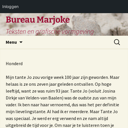
Inloggen
Ga
Bureau Marjoke
naar
Teksten en grafische vormgeving
de
inhoud
Zoeken
Menu
naar:
Honderd
Mijn tante Jo zou vorige week 100 jaar zijn geworden. Maar
helaas is ze ons zeven jaar geleden ontvallen. Op hoge
leeftijd, want ze was ruim 93 jaar. Tante Jo (voluit Josina
Dirkje van Velden-van Baalen) was de oudste zus van mijn
vader. Ik ben naar haar vernoemd, dus was het per definitie
mijn lievelingstante. Al had ik er meerdere. Maar Tante Jo
was speciaal. Je werd er erg verwend en ze nam altijd
uitgebreid de tijd voor je. Om naar je te luisteren toen je