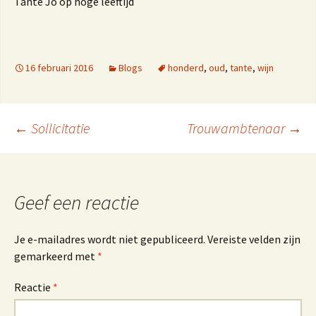
Tante Jo op hoge leeftijd
16 februari 2016
Blogs
honderd
,
oud
,
tante
,
wijn
Berichtnavigatie
←
Sollicitatie
Trouwambtenaar
→
Geef een reactie
Je e-mailadres wordt niet gepubliceerd.
Vereiste velden zijn
gemarkeerd met
*
Reactie
*