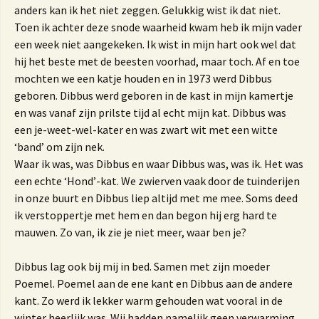
anders kan ik het niet zeggen. Gelukkig wist ik dat niet.
Toen ik achter deze snode waarheid kwam heb ik mijn vader
een week niet aangekeken. Ik wist in mijn hart ook wel dat
hij het beste met de beesten voorhad, maar toch. Af en toe
mochten we een katje houden en in 1973 werd Dibbus
geboren. Dibbus werd geboren in de kast in mijn kamertje
en was vanaf zijn prilste tijd al echt mijn kat. Dibbus was
een je-weet-wel-kater en was zwart wit met een witte
‘band’ om zijn nek.
Waar ik was, was Dibbus en waar Dibbus was, was ik. Het was
een echte ‘Hond’-kat. We zwierven vaak door de tuinderijen
in onze buurt en Dibbus liep altijd met me mee. Soms deed
ik verstoppertje met hem en dan begon hij erg hard te
mauwen. Zo van, ik zie je niet meer, waar ben je?
Dibbus lag ook bij mij in bed. Samen met zijn moeder
Poemel. Poemel aan de ene kant en Dibbus aan de andere
kant. Zo werd ik lekker warm gehouden wat vooral in de
winter heerlijk was. Wij hadden namelijk geen verwarming