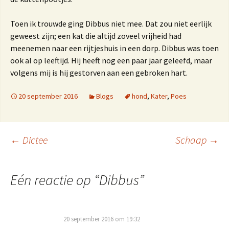
Toen ik trouwde ging Dibbus niet mee. Dat zou niet eerlijk
geweest zijn; een kat die altijd zoveel vrijheid had
meenemen naar een rijtjeshuis in een dorp. Dibbus was toen
ook al op leeftijd. Hij heeft nog een paar jaar geleefd, maar
volgens mij is hij gestorven aan een gebroken hart.
20 september 2016
Blogs
hond
,
Kater
,
Poes
Berichtnavigatie
←
Dictee
Schaap
→
Eén reactie op “
Dibbus
”
20 september 2016 om 19:32