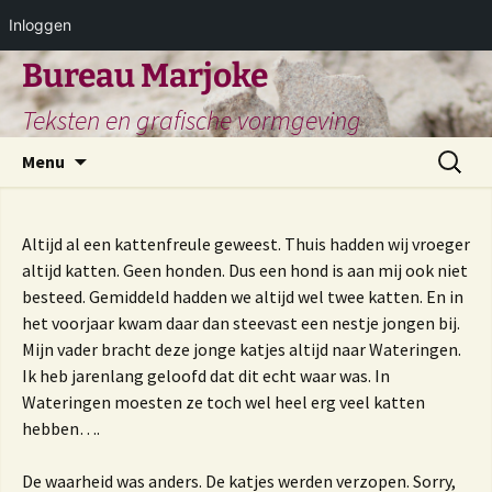
Inloggen
Ga
Bureau Marjoke
naar
Teksten en grafische vormgeving
de
inhoud
Zoeken
Menu
naar:
Altijd al een kattenfreule geweest. Thuis hadden wij vroeger
altijd katten. Geen honden. Dus een hond is aan mij ook niet
besteed. Gemiddeld hadden we altijd wel twee katten. En in
het voorjaar kwam daar dan steevast een nestje jongen bij.
Mijn vader bracht deze jonge katjes altijd naar Wateringen.
Ik heb jarenlang geloofd dat dit echt waar was. In
Wateringen moesten ze toch wel heel erg veel katten
hebben….
De waarheid was anders. De katjes werden verzopen. Sorry,