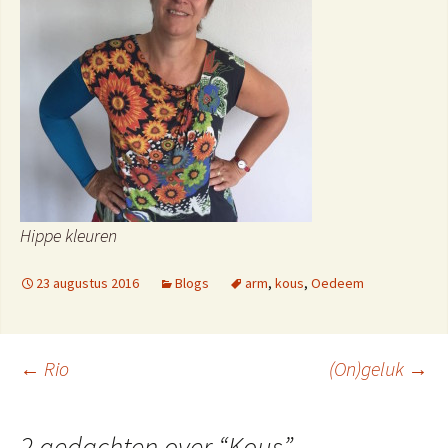
Hippe kleuren
23 augustus 2016
Blogs
arm
,
kous
,
Oedeem
Berichtnavigatie
←
Rio
(On)geluk
→
2 gedachten over “
Kous
”