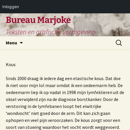
Inloggen
Ga
Bureau Marjoke
naar
Teksten en grafische vormgeving
de
inhoud
Zoeken
Menu
naar:
Kous
Sinds 2000 draag ik iedere dag een elastische kous. Dat doe
ik niet voor mijn lol maar omdat ik een oedeemarm heb. De
oedeemarm liep ik op nadat in 1998 mijn lymfeklieren uit de
oksel verwijderd zijn na de diagnose borstkanker. Door de
verstoring in de lymfebanen loopt het eiwitrijke
‘wondvocht’ niet goed door de arm. Dit kan zich gaan
ophopen en veel pijn veroorzaken. De kous zorgt voor een
soort van stuwing waardoor het vocht wordt weggevoerd.