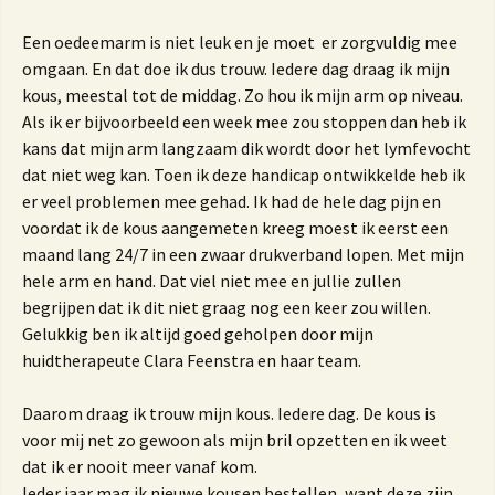
Een oedeemarm is niet leuk en je moet er zorgvuldig mee
omgaan. En dat doe ik dus trouw. Iedere dag draag ik mijn
kous, meestal tot de middag. Zo hou ik mijn arm op niveau.
Als ik er bijvoorbeeld een week mee zou stoppen dan heb ik
kans dat mijn arm langzaam dik wordt door het lymfevocht
dat niet weg kan. Toen ik deze handicap ontwikkelde heb ik
er veel problemen mee gehad. Ik had de hele dag pijn en
voordat ik de kous aangemeten kreeg moest ik eerst een
maand lang 24/7 in een zwaar drukverband lopen. Met mijn
hele arm en hand. Dat viel niet mee en jullie zullen
begrijpen dat ik dit niet graag nog een keer zou willen.
Gelukkig ben ik altijd goed geholpen door mijn
huidtherapeute Clara Feenstra en haar team.
Daarom draag ik trouw mijn kous. Iedere dag. De kous is
voor mij net zo gewoon als mijn bril opzetten en ik weet
dat ik er nooit meer vanaf kom.
Ieder jaar mag ik nieuwe kousen bestellen, want deze zijn