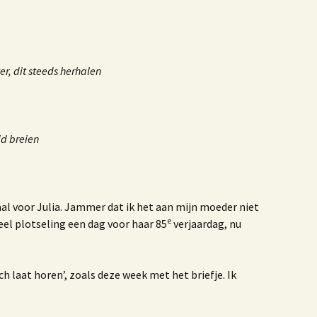
ruisbestuiving tussen
unst & Poezië
Blogbundel
r, dit steeds herhalen
ijn gevaren koers
00 jaar trouwen in het
Westland
id breien
erhalen
We benne samen een
al voor Julia. Jammer dat ik het aan mijn moeder niet
e
eel plotseling een dag voor haar 85
verjaardag, nu
erinneringen aan de
ruivenkrentteelt
nze reis naar Israel
ch laat horen’, zoals deze week met het briefje. Ik
e zee, het strand, de
and van Westland