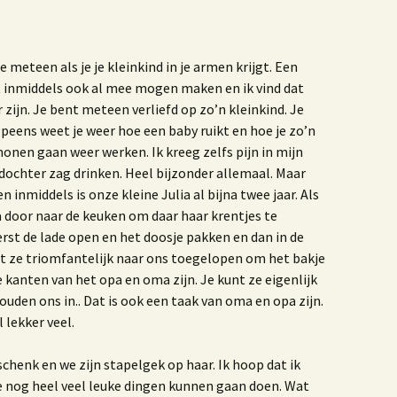
e meteen als je je kleinkind in je armen krijgt. Een
 inmiddels ook al mee mogen maken en ik vind dat
 zijn. Je bent meteen verliefd op zo’n kleinkind. Je
 Opeens weet je weer hoe een baby ruikt en hoe je zo’n
nen gaan weer werken. Ik kreeg zelfs pijn in mijn
ndochter zag drinken. Heel bijzonder allemaal. Maar
 inmiddels is onze kleine Julia al bijna twee jaar. Als
ta door naar de keuken om daar haar krentjes te
erst de lade open en het doosje pakken en dan in de
t ze triomfantelijk naar ons toegelopen om het bakje
ke kanten van het opa en oma zijn. Je kunt ze eigenlijk
uden ons in.. Dat is ook een taak van oma en opa zijn.
 lekker veel.
chenk en we zijn stapelgek op haar. Ik hoop dat ik
 nog heel veel leuke dingen kunnen gaan doen. Wat