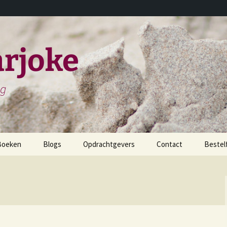
rjoke
ng
Boeken
Blogs
Opdrachtgevers
Contact
Bestel
childerijen spreken
et leven en werken van
iels Stensen
et leven en werken van