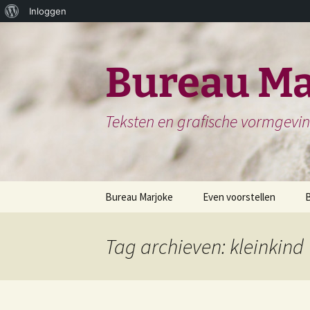
Over
Inloggen
Ga
WordPress
naar
de
Bureau Ma
inhoud
Teksten en grafische vormgevi
Bureau Marjoke
Even voorstellen
Herinneringsboek of
S
Biografie
Tag archieven: kleinkind
H
Website en website
N
teksten
H