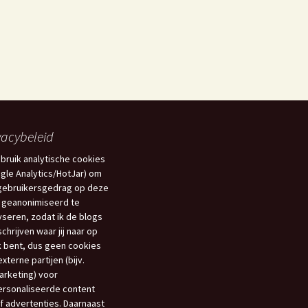
vacybeleid
ebruik analytische cookies
gle Analytics/HotJar) om
gebruikersgedrag op deze
 geanonimiseerd te
yseren, zodat ik de blogs
schrijven waar jij naar op
 bent, dus geen cookies
xterne partijen (bijv.
rketing) voor
rsonaliseerde content
f advertenties. Daarnaast