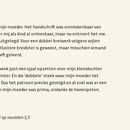
einier de Graaf
et jaar van de Krab 3.0
Het jaar van de Krab
 mijn moeder. Het handschrift was onmiskenbaar van
et leven en werken van
Antoni van Leeuwenhoek
 mij als kind al onleesbaar, maar nu ontroert het me.
 uitgelegd. Voor een dubbel breiwerk volgens wijlen
oek ‘De dag dat mijn
illustere breidster is geweest, maar misschien iemand
oeder zwaaide naar
liegtuigen’
ft geleerd.
Vormgeving
 week juist een sjaal opzetten voor mijn kleindochter
Boerenhofstede
Wateringen
winter. En die ‘dubbele’ steek waar mijn moeder het
l. Dus het patroon precies gevolgd en al snel was er een
et verhaal van Leen
 van mijn moeder was prima, ondanks de hanenpoten.
rijland
aar ik woon en wie ik
Waar ik woon en wie ik
en uitgave 2020
ben
d op naalden 3,5
nters