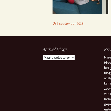
2 september 2015
Archief Blogs
Pri
Archief
Ik g
Blogs
(Goo
het 
blog
anal
kan 
zoek
van e
Rema
gepe
en/o