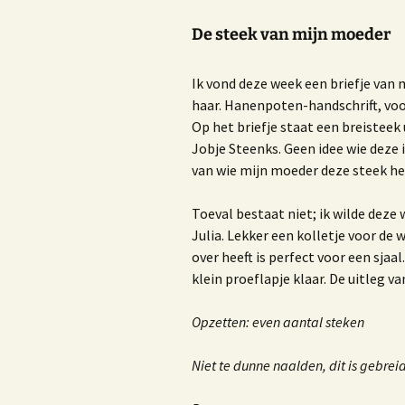
Nieuwsbrieven of blogs
R
De steek van mijn moeder
Trouwambtenaar
H
Lezingen
Ik vond deze week een briefje van
H
haar. Hanenpoten-handschrift, voor
Workshop ‘Bloggen, iets
Op het briefje staat een breisteek
voor jou?’
b
Jobje Steenks. Geen idee wie deze 
m
v
van wie mijn moeder deze steek hee
Privacy beleid van Bureau
Marjoke
Toeval bestaat niet; ik wilde deze
Julia. Lekker een kolletje voor de 
over heeft is perfect voor een sjaa
H
klein proeflapje klaar. De uitleg
V
Opzetten: even aantal steken
W
b
Niet te dunne naalden, dit is gebrei
E