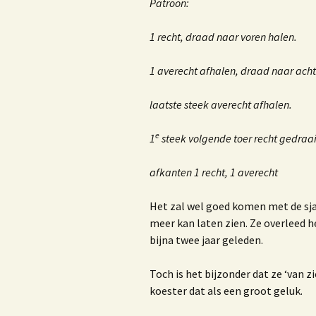
Patroon:
K
K
1 recht, draad naar voren halen.
1 averecht afhalen, draad naar achte
M
laatste steek averecht afhalen.
1
e
1
steek volgende toer recht gedraa
V
afkanten 1 recht, 1 averecht
Het zal wel goed komen met de sja
meer kan laten zien. Ze overleed h
H
d
bijna twee jaar geleden.
O
Toch is het bijzonder dat ze ‘van zi
koester dat als een groot geluk.
D
r