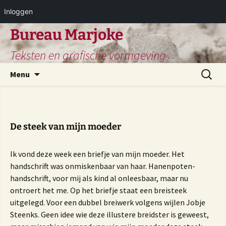
Inloggen
Ga
Bureau Marjoke
naar
Teksten en grafische vormgeving
de
inhoud
Zoeken
Menu
naar:
De steek van mijn moeder
Ik vond deze week een briefje van mijn moeder. Het
handschrift was onmiskenbaar van haar. Hanenpoten-
handschrift, voor mij als kind al onleesbaar, maar nu
ontroert het me. Op het briefje staat een breisteek
uitgelegd. Voor een dubbel breiwerk volgens wijlen Jobje
Steenks. Geen idee wie deze illustere breidster is geweest,