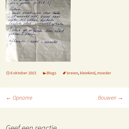
6 oktober 2015
Blogs
breien
,
kleinkind
,
moeder
Berichtnavigatie
←
Opname
Bouwen
→
Geef een reactie