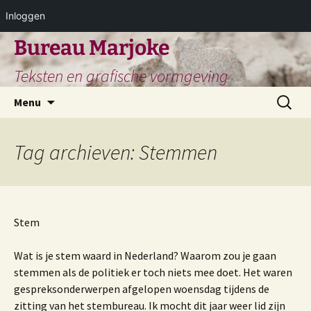
Inloggen
Ga
Bureau Marjoke
naar
Teksten en grafische vormgeving
de
inhoud
Zoeken
Menu
naar:
Tag archieven: Stemmen
Stem
Wat is je stem waard in Nederland? Waarom zou je gaan
stemmen als de politiek er toch niets mee doet. Het waren
gespreksonderwerpen afgelopen woensdag tijdens de
zitting van het stembureau. Ik mocht dit jaar weer lid zijn