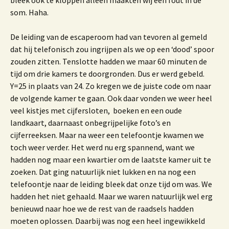
bleek ook te kloppen alleen maakten wij een fout in de
som. Haha.
De leiding van de escaperoom had van tevoren al gemeld
dat hij telefonisch zou ingrijpen als we op een ‘dood’ spoor
zouden zitten. Tenslotte hadden we maar 60 minuten de
tijd om drie kamers te doorgronden. Dus er werd gebeld.
Y=25 in plaats van 24. Zo kregen we de juiste code om naar
de volgende kamer te gaan. Ook daar vonden we weer heel
veel kistjes met cijfersloten, boeken en een oude
landkaart, daarnaast onbegrijpelijke foto’s en
cijferreeksen. Maar na weer een telefoontje kwamen we
toch weer verder. Het werd nu erg spannend, want we
hadden nog maar een kwartier om de laatste kamer uit te
zoeken. Dat ging natuurlijk niet lukken en na nog een
telefoontje naar de leiding bleek dat onze tijd om was. We
hadden het niet gehaald. Maar we waren natuurlijk wel erg
benieuwd naar hoe we de rest van de raadsels hadden
moeten oplossen. Daarbij was nog een heel ingewikkeld