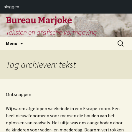
Inloggen
Ga
Bureau Marjoke
naar
Teksten en grafische vormgeving
de
inhoud
Zoeken
Menu
naar:
Tag archieven: tekst
Ontsnappen
Wij waren afgelopen weekeinde in een Escape-room. Een
heel nieuw fenomeen voor mensen die houden van het
oplossen van raadsels. Het uitje was ons aangeboden door
de kinderen voor vader- en moederdag. Daarom vertrokken