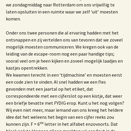
we zondagmiddag naar Rotterdam om ons vrijwillig te
laten opsluiten in een ruimte waar we zelf ‘uit’ moesten
komen.
Onder ons twee personen die al ervaring hadden met het
ontsnappen en zij vertelden ons van tevoren dat we zoveel
mogelijk moesten communiceren. We kregen ook van de
leiding van de escape-room nog een paar handige tips;
vooral veel om je heen kijken en zoveel mogelijk laadjes en
kastjes opentrekken.
We kwamen terecht in een ‘tijdmachine’ en moesten eerst
een code zien te vinden. Al snel hadden we een fles
gevonden met een jaartal op het etiket, dat
correspondeerde met een cijferslot op een kistje, dat weer
een briefje bevatte met FYDIG erop. Kunt u het nog volgen?
Wij even niet meer, maar iemand van ons kreeg het heldere
idee dat het weleens het begin van een cijfer reeks zou
de
kunnen zijn. F = 6
letter in het alfabet enzovoorts. Dat