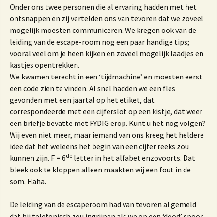
Onder ons twee personen die al ervaring hadden met het
ontsnappen en zij vertelden ons van tevoren dat we zoveel
mogelijk moesten communiceren. We kregen ook van de
leiding van de escape-room nog een paar handige tips;
vooral veel om je heen kijken en zoveel mogelijk laadjes en
kastjes opentrekken.
We kwamen terecht in een ‘tijdmachine’ en moesten eerst
een code zien te vinden. Al snel hadden we een fles
gevonden met een jaartal op het etiket, dat
correspondeerde met een cijferslot op een kistje, dat weer
een briefje bevatte met FYDIG erop. Kunt u het nog volgen?
Wij even niet meer, maar iemand van ons kreeg het heldere
idee dat het weleens het begin van een cijfer reeks zou
de
kunnen zijn. F = 6
letter in het alfabet enzovoorts. Dat
bleek ook te kloppen alleen maakten wij een fout in de
som. Haha.
De leiding van de escaperoom had van tevoren al gemeld
dat hij telefonisch zou ingrijpen als we op een ‘dood’ spoor