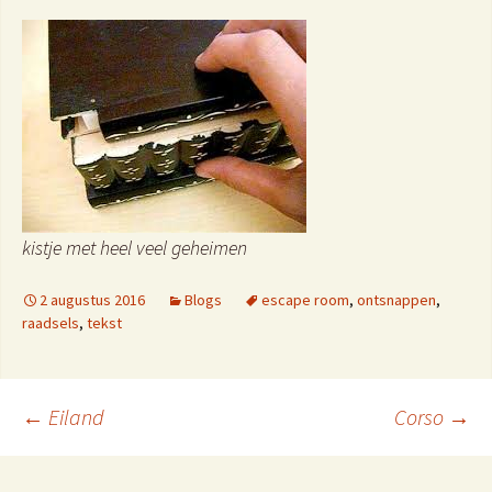
kistje met heel veel geheimen
2 augustus 2016
Blogs
escape room
,
ontsnappen
,
raadsels
,
tekst
Berichtnavigatie
←
Eiland
Corso
→