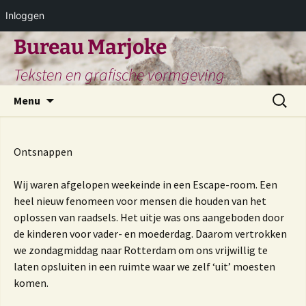
Inloggen
Ga
Bureau Marjoke
naar
Teksten en grafische vormgeving
de
inhoud
Zoeken
Menu
naar:
Ontsnappen
Wij waren afgelopen weekeinde in een Escape-room. Een
heel nieuw fenomeen voor mensen die houden van het
oplossen van raadsels. Het uitje was ons aangeboden door
de kinderen voor vader- en moederdag. Daarom vertrokken
we zondagmiddag naar Rotterdam om ons vrijwillig te
laten opsluiten in een ruimte waar we zelf ‘uit’ moesten
komen.