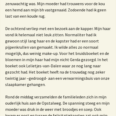
zenuwachtig was. Mijn moeder had trouwens voor de kou
een hemd aan mijn bh vastgenaaid. Zodoende had ik geen
last van een koude rug.
De ochtend verliep met een bezoek aan de kapper. Mijn haar
vond ik helemaal niet leuk zitten. Normaliter had ik
gewoon stijl lang haar en de kapster had er een soort
pijpenkrullen van gemaakt. Ik wilde alles zo normaal
mogelijk, dus weinig make-up. Voor het bruidsboeket en de
bloemen in mijn haar had mijn nicht Gerda gezorgd. In het
boeket ook Lelietjes-van-Dalen waar ze nog lang naar
gezocht had. Het boeket heeft na de trouwdag nog zeker
twintig jaar –gedroogd- aan een verwarmingsbuis van onze
slaapkamer gehangen.
Rond de middag verzamelden de familieleden zich in mijn
ouderlijk huis aan de Opstalweg. De spanning steeg en mijn
moeder was druk in de weer met broodjes en soep. Ook
kwam er post en tussen de felicitatiekaarten zat ook mijn