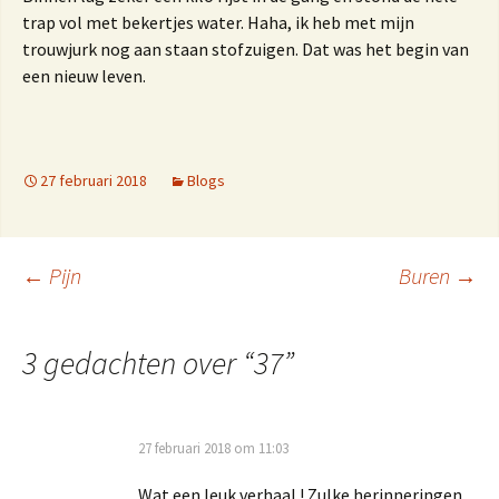
trap vol met bekertjes water. Haha, ik heb met mijn
trouwjurk nog aan staan stofzuigen. Dat was het begin van
een nieuw leven.
27 februari 2018
Blogs
Berichtnavigatie
←
Pijn
Buren
→
3 gedachten over “
37
”
27 februari 2018 om 11:03
Wat een leuk verhaal ! Zulke herinneringen