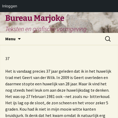
Inloggen
Ga
Bureau Marjoke
naar
Teksten en grafische vormgeving
de
inhoud
Zoeken
Menu
naar:
37
Het is vandaag precies 37 jaar geleden dat ik in het huwelijk
trad met Geert van der Wilk. In 2009 is Geert overleden en
daarmee stopte een huwelijk van 28 jaar. Maar ik vind het
nog steeds heel leuk om aan deze huwelijksdag te denken.
Het was op 27 februari 1981 ook –net zoals nu- bitterkoud.
Het ijs lag op de sloot, de zon scheen en het vroor zeker 5
graden. Kou had ik niet in mijn mooie witte kanten
bruidsjurk. Ik denk dat het kwam omdat ik natuurlijk erg