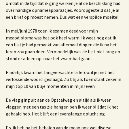
omdat in de tijd dat ik ging werken je al de beschikking had
over handige opnameapparaatjes. Vooropgesteld dat je al
een brief op moest nemen. Dus wat een verspilde moeite!
In mei/juni 1978 toen ik examen deed voor mijn
meaodiploma was het ook heel warm. Ik weet nog dat ik
een lijstje had gemaakt van allemaal dingen die ik na het
leren zou gaan doen. Vermoedelijk was de lijst niet lang en
stond er alleen op: naar het zwembad gaan.
Eindelijk kwam het langverwachte telefoontje met het
verlossende woord: geslaagd. Zo blij als toen staat zeker in
mijn top 10 van blije momenten in mijn leven.
De vlag ging uit aan de Opstalweg en altijd als ik weer
vlaggen met een tas zie hangen ben ik weer blij dat ik het
gehaald heb. Het blijft een levenslange opluchting.
P.s. ik heb na het behalen van de meao nog wel diverse