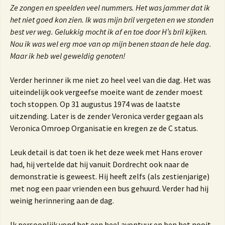
Ze zongen en speelden veel nummers. Het was jammer dat ik
het niet goed kon zien. Ik was mijn bril vergeten en we stonden
best ver weg. Gelukkig mocht ik af en toe door H’s bril kijken.
Nou ik was wel erg moe van op mijn benen staan de hele dag.
Maar ik heb wel geweldig genoten!
Verder herinner ik me niet zo heel veel van die dag. Het was
uiteindelijk ook vergeefse moeite want de zender moest
toch stoppen. Op 31 augustus 1974 was de laatste
uitzending. Later is de zender Veronica verder gegaan als
Veronica Omroep Organisatie en kregen ze de C status.
Leuk detail is dat toen ik het deze week met Hans erover
had, hij vertelde dat hij vanuit Dordrecht ook naar de
demonstratie is geweest. Hij heeft zelfs (als zestienjarige)
met nog een paar vrienden een bus gehuurd. Verder had hij
weinig herinnering aan de dag.
Ik persoonlijk vond het een heel avontuur en ben het nooit