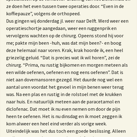
ze doen het even tussen twee operaties door. “Even in de
koffiepauze”, volgens de orthopeed.
Dus gingen wij donderdag jl. weer naar Delft. Werd weer een
operatieschortje aangedaan, weer een ruggenprik en
vervolgens wachten op de chirurg. Opeens stond hij voor
me; pakte mijn been -huh, was dat mijn been?- en boog
deze helemaal naar voren. Krak, krak hoorde ik, een heel
griezelig geluid. “Dat is precies wat ik wil horen”, zei de
chirurg. “Prima, nu rustig bijkomen en morgen meteen als
een wilde oefenen, oefenen en nog eens oefenen”. Dat is
niet aan dovemansoren gezegd. Het duurde nog wel een
aantal uren voordat het gevoel in mijn benen weer terug
was. Na een plas en rustig in de rolstoel met de krukken
naar huis. En natuurlijk meteen aan de paracetamol en
diclofenac. Dat moet ik nu even nemen om door de pijn
heen te oefenen. Het is nu dinsdag en ik moet zeggen ik
kom alweer een heel eind verder als vorige week.
Uiteindelijk was het dus toch een goede beslissing. Alleen