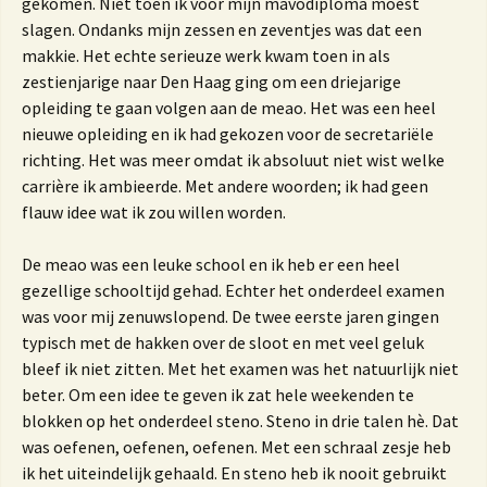
gekomen. Niet toen ik voor mijn mavodiploma moest
slagen. Ondanks mijn zessen en zeventjes was dat een
makkie. Het echte serieuze werk kwam toen in als
zestienjarige naar Den Haag ging om een driejarige
opleiding te gaan volgen aan de meao. Het was een heel
nieuwe opleiding en ik had gekozen voor de secretariële
richting. Het was meer omdat ik absoluut niet wist welke
carrière ik ambieerde. Met andere woorden; ik had geen
flauw idee wat ik zou willen worden.
De meao was een leuke school en ik heb er een heel
gezellige schooltijd gehad. Echter het onderdeel examen
was voor mij zenuwslopend. De twee eerste jaren gingen
typisch met de hakken over de sloot en met veel geluk
bleef ik niet zitten. Met het examen was het natuurlijk niet
beter. Om een idee te geven ik zat hele weekenden te
blokken op het onderdeel steno. Steno in drie talen hè. Dat
was oefenen, oefenen, oefenen. Met een schraal zesje heb
ik het uiteindelijk gehaald. En steno heb ik nooit gebruikt