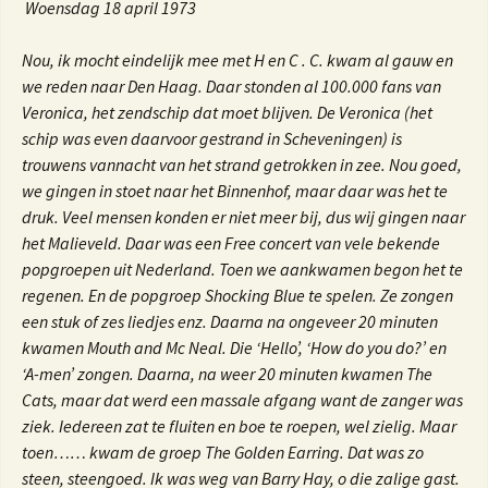
Woensdag 18 april 1973
Nou, ik mocht eindelijk mee met H en C . C. kwam al gauw en
we reden naar Den Haag. Daar stonden al 100.000 fans van
Veronica, het zendschip dat moet blijven. De Veronica (het
schip was even daarvoor gestrand in Scheveningen) is
trouwens vannacht van het strand getrokken in zee. Nou goed,
we gingen in stoet naar het Binnenhof, maar daar was het te
druk. Veel mensen konden er niet meer bij, dus wij gingen naar
het Malieveld. Daar was een Free concert van vele bekende
popgroepen uit Nederland. Toen we aankwamen begon het te
regenen. En de popgroep Shocking Blue te spelen. Ze zongen
een stuk of zes liedjes enz. Daarna na ongeveer 20 minuten
kwamen Mouth and Mc Neal.
Die ‘Hello’, ‘How do you do?’ en
‘A-men’ zongen. Daarna, na weer 20 minuten kwamen The
Cats, maar dat werd een massale afgang want de zanger was
ziek. Iedereen zat te fluiten en boe te roepen, wel zielig. Maar
toen…… kwam de groep The Golden Earring. Dat was zo
steen, steengoed. Ik was weg van Barry Hay, o die zalige gast.