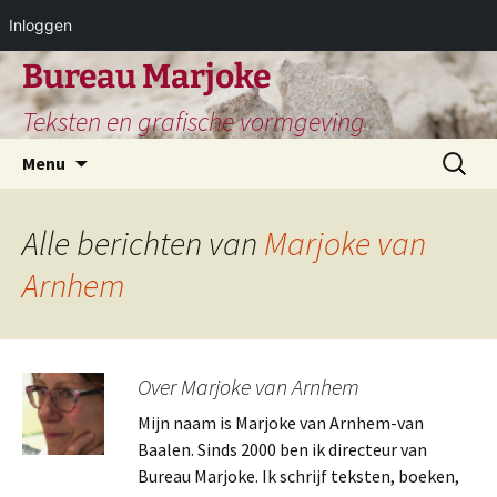
Inloggen
Ga
Bureau Marjoke
naar
Teksten en grafische vormgeving
de
inhoud
Zoeken
Menu
naar:
Alle berichten van
Marjoke van
Arnhem
Over Marjoke van Arnhem
Mijn naam is Marjoke van Arnhem-van
Baalen. Sinds 2000 ben ik directeur van
Bureau Marjoke. Ik schrijf teksten, boeken,