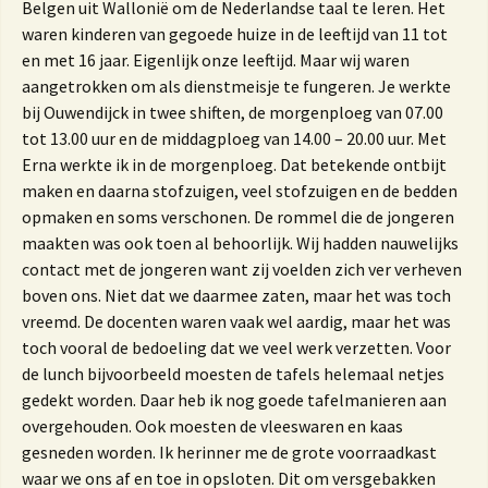
Belgen uit Wallonië om de Nederlandse taal te leren. Het
waren kinderen van gegoede huize in de leeftijd van 11 tot
en met 16 jaar. Eigenlijk onze leeftijd. Maar wij waren
aangetrokken om als dienstmeisje te fungeren. Je werkte
bij Ouwendijck in twee shiften, de morgenploeg van 07.00
tot 13.00 uur en de middagploeg van 14.00 – 20.00 uur. Met
Erna werkte ik in de morgenploeg. Dat betekende ontbijt
maken en daarna stofzuigen, veel stofzuigen en de bedden
opmaken en soms verschonen. De rommel die de jongeren
maakten was ook toen al behoorlijk. Wij hadden nauwelijks
contact met de jongeren want zij voelden zich ver verheven
boven ons. Niet dat we daarmee zaten, maar het was toch
vreemd. De docenten waren vaak wel aardig, maar het was
toch vooral de bedoeling dat we veel werk verzetten. Voor
de lunch bijvoorbeeld moesten de tafels helemaal netjes
gedekt worden. Daar heb ik nog goede tafelmanieren aan
overgehouden. Ook moesten de vleeswaren en kaas
gesneden worden. Ik herinner me de grote voorraadkast
waar we ons af en toe in opsloten. Dit om versgebakken