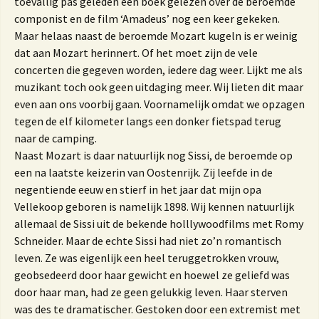
toevallig pas geleden een boek gelezen over de beroemde
componist en de film ‘Amadeus’ nog een keer gekeken.
Maar helaas naast de beroemde Mozart kugeln is er weinig
dat aan Mozart herinnert. Of het moet zijn de vele
concerten die gegeven worden, iedere dag weer. Lijkt me als
muzikant toch ook geen uitdaging meer. Wij lieten dit maar
even aan ons voorbij gaan. Voornamelijk omdat we opzagen
tegen de elf kilometer langs een donker fietspad terug
naar de camping.
Naast Mozart is daar natuurlijk nog Sissi, de beroemde op
een na laatste keizerin van Oostenrijk. Zij leefde in de
negentiende eeuw en stierf in het jaar dat mijn opa
Vellekoop geboren is namelijk 1898. Wij kennen natuurlijk
allemaal de Sissi uit de bekende holllywoodfilms met Romy
Schneider. Maar de echte Sissi had niet zo’n romantisch
leven. Ze was eigenlijk een heel teruggetrokken vrouw,
geobsedeerd door haar gewicht en hoewel ze geliefd was
door haar man, had ze geen gelukkig leven. Haar sterven
was des te dramatischer. Gestoken door een extremist met