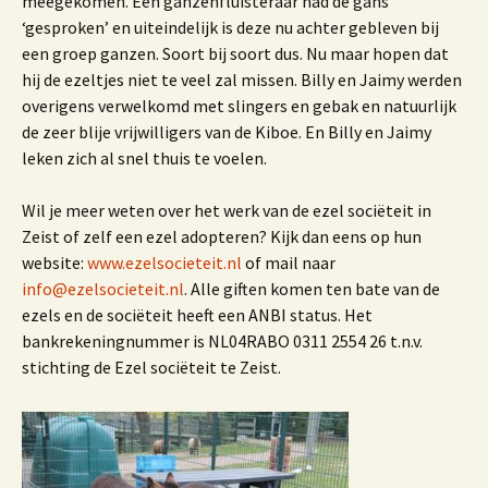
meegekomen. Een ganzenfluisteraar had de gans
‘gesproken’ en uiteindelijk is deze nu achter gebleven bij
een groep ganzen. Soort bij soort dus. Nu maar hopen dat
hij de ezeltjes niet te veel zal missen. Billy en Jaimy werden
overigens verwelkomd met slingers en gebak en natuurlijk
de zeer blije vrijwilligers van de Kiboe. En Billy en Jaimy
leken zich al snel thuis te voelen.
Wil je meer weten over het werk van de ezel sociëteit in
Zeist of zelf een ezel adopteren? Kijk dan eens op hun
website:
www.ezelsocieteit.nl
of mail naar
info@ezelsocieteit.nl
. Alle giften komen ten bate van de
ezels en de sociëteit heeft een ANBI status. Het
bankrekeningnummer is NL04RABO 0311 2554 26 t.n.v.
stichting de Ezel sociëteit te Zeist.