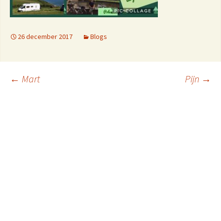
26 december 2017
Blogs
Berichtnavigatie
←
Mart
Pijn
→