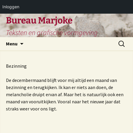
Inloggen
Ga
Bureau Marjoke
naar
Teksten en grafische vormgeving
de
inhoud
Zoeken
Menu
naar:
Bezinning
De decembermaand blijft voor mij altijd een maand van
bezinning en terugkijken. Ik kan er niets aan doen, de
melancholie druipt ervan af. Maar het is natuurlijk ook een
maand van vooruitkijken. Vooral naar het nieuwe jaar dat
straks weer voor ons ligt.