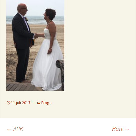
11 juli 2017
Blogs
Berichtnavigatie
←
APK
Hart
→