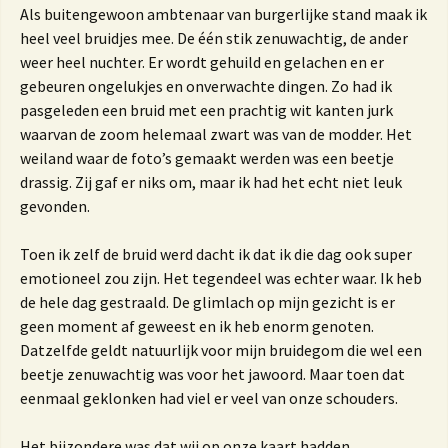
Als buitengewoon ambtenaar van burgerlijke stand maak ik
heel veel bruidjes mee. De één stik zenuwachtig, de ander
weer heel nuchter. Er wordt gehuild en gelachen en er
gebeuren ongelukjes en onverwachte dingen. Zo had ik
pasgeleden een bruid met een prachtig wit kanten jurk
waarvan de zoom helemaal zwart was van de modder. Het
weiland waar de foto’s gemaakt werden was een beetje
drassig. Zij gaf er niks om, maar ik had het echt niet leuk
gevonden.
Toen ik zelf de bruid werd dacht ik dat ik die dag ook super
emotioneel zou zijn. Het tegendeel was echter waar. Ik heb
de hele dag gestraald. De glimlach op mijn gezicht is er
geen moment af geweest en ik heb enorm genoten.
Datzelfde geldt natuurlijk voor mijn bruidegom die wel een
beetje zenuwachtig was voor het jawoord. Maar toen dat
eenmaal geklonken had viel er veel van onze schouders.
Het bijzondere was dat wij op onze kaart hadden