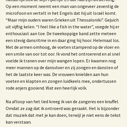
Op een moment neemt een man van ongeveer zeventig de
microfoon en vertelt in het Engels dat hij uit Israël komt.
“Maar mijn ouders waren Grieken uit Thessaloniki”. Gejuich
uit vijftig kelen. “I feel like a fish in the water”, voegde hij er
enthousiast aan toe. De tweekoppige band zette meteen
een stevig dansritme in en daar ging hij hoor. Helemaal los.
Met de armen omhoog, de voeten stampend op de vloer en
een smile van oor tot oor. Ik vond het ontroerend en al snel
voelde ik tranen over mijn wangen lopen. Er kwamen nog
meer mannen op de dansvloer en zij zongen en dansten of
het de laatste keer was. De vrouwen knielden aan hun
voeten en klapten en zongen luidkeels mee, ondertussen
rode anjers gooiend. Wat een heerlijk volk.
Na afloop van het lied kreeg ik van de zangeres een knuffel.
Omdat ze zag dat ik ontroerd was geraakt. Het is bijzonder
dat muziek dat met je kan doen, terwijl je niet eens de tekst
kan verstaan.