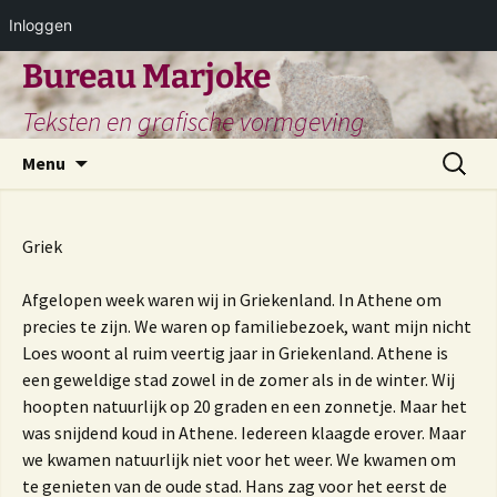
Inloggen
Ga
Bureau Marjoke
naar
Teksten en grafische vormgeving
de
inhoud
Zoeken
Menu
naar:
Griek
Afgelopen week waren wij in Griekenland. In Athene om
precies te zijn. We waren op familiebezoek, want mijn nicht
Loes woont al ruim veertig jaar in Griekenland. Athene is
een geweldige stad zowel in de zomer als in de winter. Wij
hoopten natuurlijk op 20 graden en een zonnetje. Maar het
was snijdend koud in Athene. Iedereen klaagde erover. Maar
we kwamen natuurlijk niet voor het weer. We kwamen om
te genieten van de oude stad. Hans zag voor het eerst de