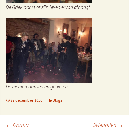
De Griek danst of zijn leven ervan afhangt
De nichten dansen en genieten
27 december 2016
Blogs
←
Drama
Oviebollen
→