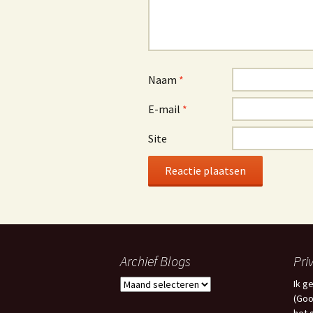
Naam
*
E-mail
*
Site
Archief Blogs
Pri
Archief
Ik g
Blogs
(Goo