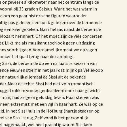
einier de Graaf
de ongeveer elf kilometer naar het centrum langs de
 vooral bij 33 graden Celsius. Want het was warm in
et jaar van de Krab 3.0
Het jaar van de Krab
d om een paar historische figuren waaronder
vallig pas geleden een boek gelezen over de beroemde
et leven en werken van
og een keer gekeken. Maar helaas naast de beroemde
Antoni van Leeuwenhoek
 Mozart herinnert. Of het moet zijn de vele concerten
er. Lijkt me als muzikant toch ook geen uitdaging
oek ‘De dag dat mijn
oeder zwaaide naar
n ons voorbij gaan. Voornamelijk omdat we opzagen
liegtuigen’
donker fietspad terug naar de camping.
g Sissi, de beroemde op een na laatste keizerin van
Vormgeving
Boerenhofstede
iende eeuw en stierf in het jaar dat mijn opa Vellekoop
Wateringen
n natuurlijk allemaal de Sissi uit de bekende
r. Maar de echte Sissi had niet zo’n romantisch
et verhaal van Leen
rijland
teruggetrokken vrouw, geobsedeerd door haar gewicht
r man, had ze geen gelukkig leven. Haar sterven was
aar ik woon en wie ik
Waar ik woon en wie ik
 een extremist met een vijl in haar hart. Ze was op de
en uitgave 2020
ben
d. In het Sissi huis in de Hofburg (hartje stad) en op
 van Sissi terug. Zelf vond ik het persoonlijk
nters
el nagemaakt, wel heel prachtig waren. Stiekem