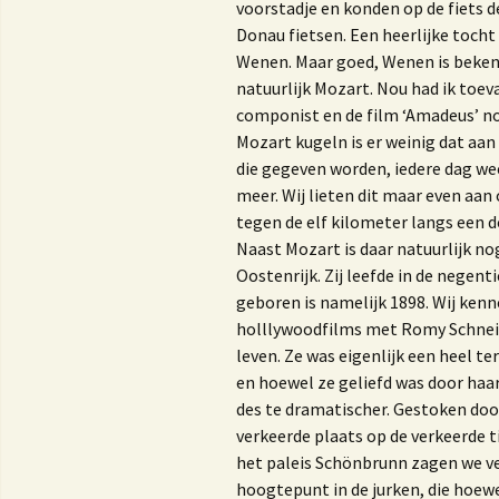
Nieuwsbrieven of blogs
R
voorstadje en konden op de fiets 
Donau fietsen. Een heerlijke tocht
Trouwambtenaar
H
Wenen. Maar goed, Wenen is beken
natuurlijk Mozart. Nou had ik toe
Lezingen
H
componist en de film ‘Amadeus’ n
Mozart kugeln is er weinig dat aan
Workshop ‘Bloggen, iets
die gegeven worden, iedere dag we
voor jou?’
b
m
meer. Wij lieten dit maar even aa
v
Privacy beleid van Bureau
tegen de elf kilometer langs een 
Marjoke
Naast Mozart is daar natuurlijk no
Oostenrijk. Zij leefde in de negent
geboren is namelijk 1898. Wij kenne
holllywoodfilms met Romy Schneide
H
V
leven. Ze was eigenlijk een heel 
en hoewel ze geliefd was door haa
W
des te dramatischer. Gestoken door
b
verkeerde plaats op de verkeerde tij
het paleis Schönbrunn zagen we veel
E
hoogtepunt in de jurken, die hoew