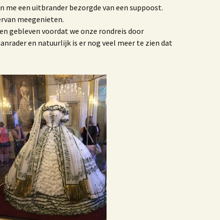
en me een uitbrander bezorgde van een suppoost.
ruisbestuiving tussen
unst & Poezië
 ervan meegenieten.
enen gebleven voordat we onze rondreis door
Blogbundel
anrader en natuurlijk is er nog veel meer te zien dat
ijn gevaren koers
00 jaar trouwen in het
Westland
erhalen
We benne samen een
erinneringen aan de
ruivenkrentteelt
nze reis naar Israel
e zee, het strand, de
and van Westland