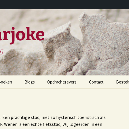
rjoke
ng
Boeken
Blogs
Opdrachtgevers
Contact
Bestel
childerijen spreken
et leven en werken van
iels Stensen
en prachtige stad, niet zo hysterisch toeristisch als
k. Wenen is een echte fietsstad, Wij logeerden in een
et leven en werken van