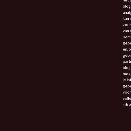
het 
blog
anal
kan 
zoek
van e
Rema
gepe
en/o
gebr
part
blog
moge
je i
gepe
voor
voll
intr