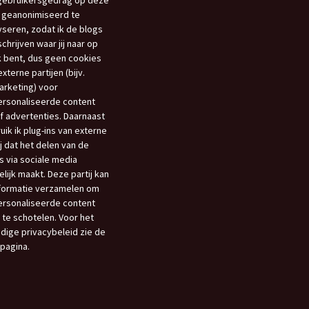
gebruikersgedrag op deze
 geanonimiseerd te
yseren, zodat ik de blogs
schrijven waar jij naar op
 bent, dus geen cookies
xterne partijen (bijv.
rketing) voor
rsonaliseerde content
f advertenties. Daarnaast
uik ik plug-ins van externe
ij dat het delen van de
s via sociale media
lijk maakt. Deze partij kan
nformatie verzamelen om
rsonaliseerde content
 te schotelen. Voor het
edige privacybeleid zie de
opagina.