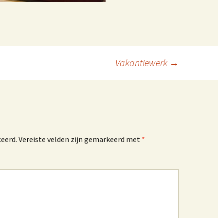
ombiplant groeit al 75
aar
Het Westlandboek;
otoboek over de
tuinbouwstreek
Vakantiewerk
→
Mensen om mij heen
en Kwestie van Geluk
ceerd.
Vereiste velden zijn gemarkeerd met
*