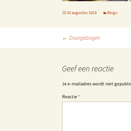
C
30 augustus 2018
Blogs
j
f
Berichtnavigatie
←
Doorgebogen
E
Geef een reactie
Je e-mailadres wordt niet gepubli
Reactie
*