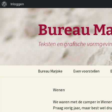
Over
Inloggen
Ga
WordPress
naar
de
Bureau Ma
inhoud
Teksten en grafische vormgevi
Bureau Marjoke
Even voorstellen
Herinneringsboek of
S
Biografie
Wenen
H
Website en website
N
teksten
We waren met de camper in Wenen. E
Praag vorig jaar, maar best wel dru
H