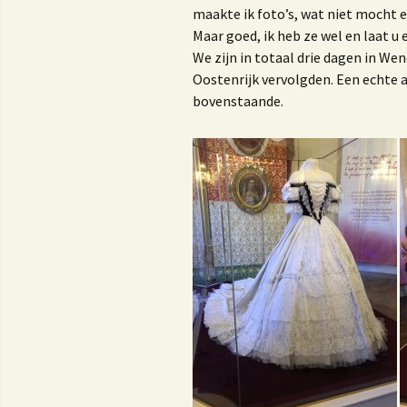
maakte ik foto’s, wat niet mocht 
K
K
Maar goed, ik heb ze wel en laat u
We zijn in totaal drie dagen in W
Oostenrijk vervolgden. Een echte a
bovenstaande.
M
1
V
H
d
O
D
r