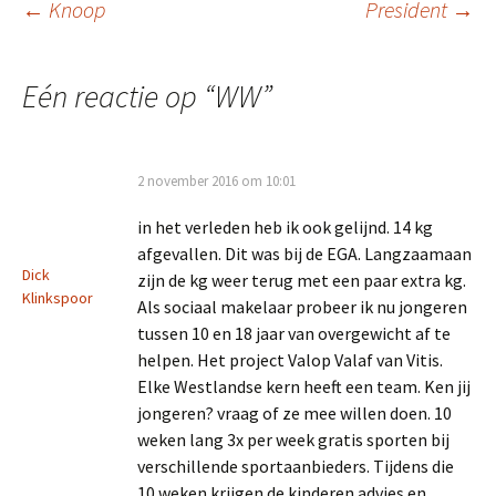
Berichtnavigatie
←
Knoop
President
→
Eén reactie op “
WW
”
2 november 2016 om 10:01
in het verleden heb ik ook gelijnd. 14 kg
afgevallen. Dit was bij de EGA. Langzaamaan
Dick
zijn de kg weer terug met een paar extra kg.
Klinkspoor
Als sociaal makelaar probeer ik nu jongeren
tussen 10 en 18 jaar van overgewicht af te
helpen. Het project Valop Valaf van Vitis.
Elke Westlandse kern heeft een team. Ken jij
jongeren? vraag of ze mee willen doen. 10
weken lang 3x per week gratis sporten bij
verschillende sportaanbieders. Tijdens die
10 weken krijgen de kinderen advies en