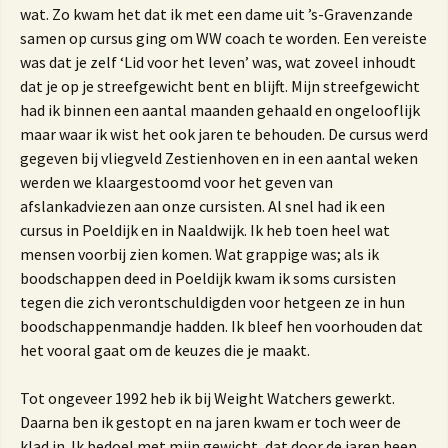
wat. Zo kwam het dat ik met een dame uit ’s-Gravenzande
samen op cursus ging om WW coach te worden. Een vereiste
was dat je zelf ‘Lid voor het leven’ was, wat zoveel inhoudt
dat je op je streefgewicht bent en blijft. Mijn streefgewicht
had ik binnen een aantal maanden gehaald en ongelooflijk
maar waar ik wist het ook jaren te behouden. De cursus werd
gegeven bij vliegveld Zestienhoven en in een aantal weken
werden we klaargestoomd voor het geven van
afslankadviezen aan onze cursisten. Al snel had ik een
cursus in Poeldijk en in Naaldwijk. Ik heb toen heel wat
mensen voorbij zien komen. Wat grappige was; als ik
boodschappen deed in Poeldijk kwam ik soms cursisten
tegen die zich verontschuldigden voor hetgeen ze in hun
boodschappenmandje hadden. Ik bleef hen voorhouden dat
het vooral gaat om de keuzes die je maakt.
Tot ongeveer 1992 heb ik bij Weight Watchers gewerkt.
Daarna ben ik gestopt en na jaren kwam er toch weer de
klad in. Ik bedoel met mijn gewicht, dat door de jaren heen