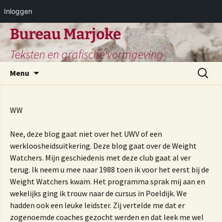
Inloggen
Ga
Bureau Marjoke
naar
Teksten en grafische vormgeving
de
inhoud
Zoeken
Menu
naar:
WW
Nee, deze blog gaat niet over het UWV of een
werkloosheidsuitkering. Deze blog gaat over de Weight
Watchers. Mijn geschiedenis met deze club gaat al ver
terug. Ik neem u mee naar 1988 toen ik voor het eerst bij de
Weight Watchers kwam. Het programma sprak mij aan en
wekelijks ging ik trouw naar de cursus in Poeldijk. We
hadden ook een leuke leidster. Zij vertelde me dat er
zogenoemde coaches gezocht werden en dat leek me wel