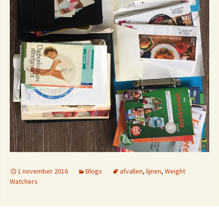
1 november 2016
Blogs
afvallen
,
lijnen
,
Weight
Watchers