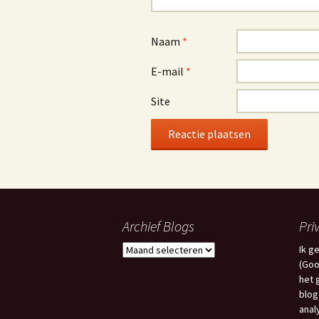
Naam
*
E-mail
*
Site
Archief Blogs
Pri
Archief
Ik g
Blogs
(Goo
het 
blog
anal