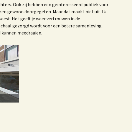
hters. Ook zij hebben een geïnteresseerd publiek voor
ruisbestuiving tussen
unst & Poezië
lezen gewoon doorgegeten. Maar dat maakt niet uit. Ik
weest. Het geeft je weer vertrouwen in de
Blogbundel
chaal gezorgd wordt voor een betere samenleving.
d kunnen meedraaien.
ijn gevaren koers
00 jaar trouwen in het
Westland
erhalen
We benne samen een
erinneringen aan de
ruivenkrentteelt
nze reis naar Israel
e zee, het strand, de
and van Westland