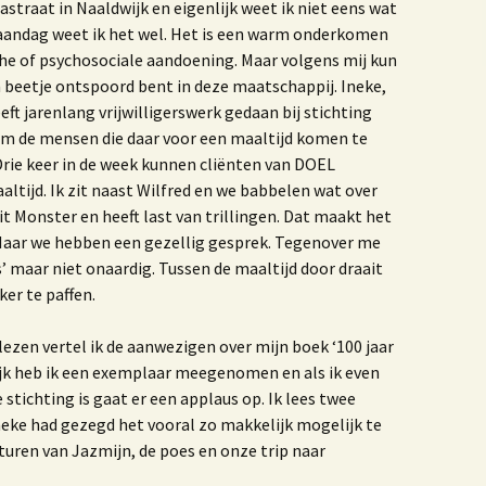
einier de Graaf
traat in Naaldwijk en eigenlijk weet ik niet eens wat
maandag weet ik het wel. Het is een warm onderkomen
et jaar van de Krab 3.0
Het jaar van de Krab
he of psychosociale aandoening. Maar volgens mij kun
n beetje ontspoord bent in deze maatschappij. Ineke,
et leven en werken van
eft jarenlang vrijwilligerswerk gedaan bij stichting
Antoni van Leeuwenhoek
om de mensen die daar voor een maaltijd komen te
Drie keer in de week kunnen cliënten van DOEL
oek ‘De dag dat mijn
oeder zwaaide naar
ltijd. Ik zit naast Wilfred en we babbelen wat over
liegtuigen’
t Monster en heeft last van trillingen. Dat maakt het
 Maar we hebben een gezellig gesprek. Tegenover me
Vormgeving
Boerenhofstede
rs’ maar niet onaardig. Tussen de maaltijd door draait
Wateringen
ker te paffen.
et verhaal van Leen
rijland
lezen vertel ik de aanwezigen over mijn boek ‘100 jaar
ijk heb ik een exemplaar meegenomen en als ik even
aar ik woon en wie ik
Waar ik woon en wie ik
 stichting is gaat er een applaus op. Ik lees twee
en uitgave 2020
ben
neke had gezegd het vooral zo makkelijk mogelijk te
nturen van Jazmijn, de poes en onze trip naar
nters