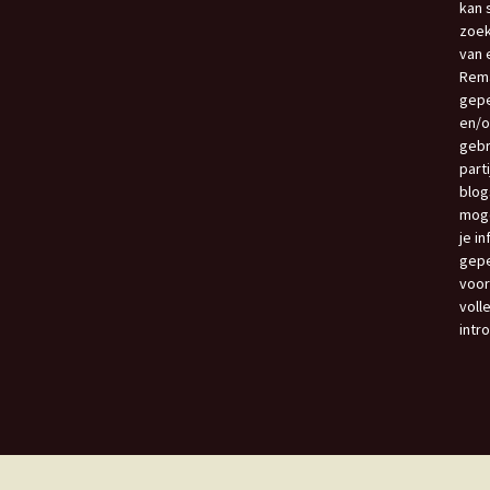
kan 
zoek
van e
Rema
gepe
en/o
gebr
part
blog
moge
je i
gepe
voor
voll
intr