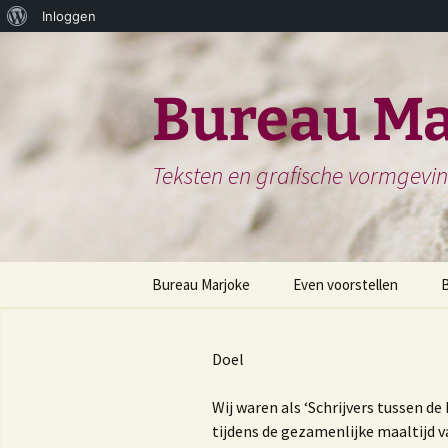
Over
Inloggen
Ga
WordPress
naar
de
Bureau Ma
inhoud
Teksten en grafische vormgevi
Bureau Marjoke
Even voorstellen
Herinneringsboek of
S
Biografie
Doel
H
Website en website
N
teksten
Wij waren als ‘Schrijvers tussen d
tijdens de gezamenlijke maaltijd va
H