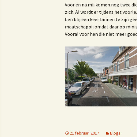
Voor en na mij komen nog twee dic
K
K
zich. Al wordt er tijdens het voor
ben blij een keer binnen te zijn ge
maatschappij omdat daar op minis
Vooral voor hen die niet meer goe
M
1
V
H
d
O
D
21 februari 2017
Blogs
r