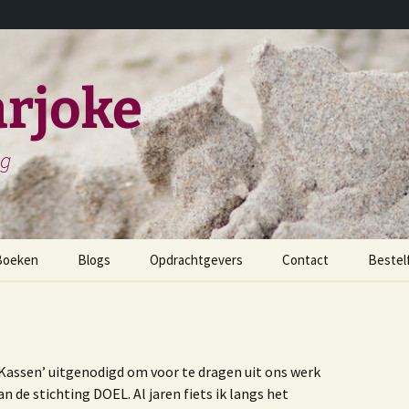
rjoke
ng
Boeken
Blogs
Opdrachtgevers
Contact
Bestel
childerijen spreken
et leven en werken van
iels Stensen
e Kassen’ uitgenodigd om voor te dragen uit ons werk
n de stichting DOEL. Al jaren fiets ik langs het
et leven en werken van