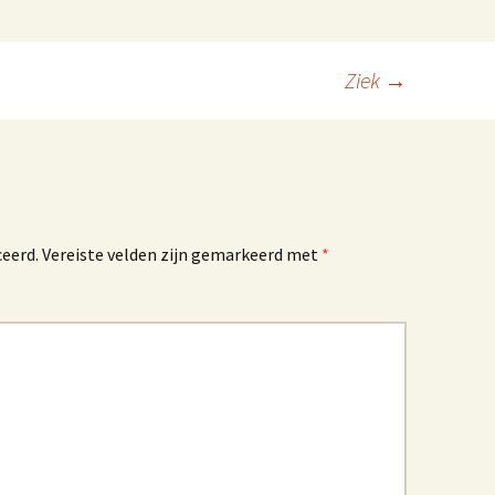
ombiplant groeit al 75
aar
Ziek
→
Het Westlandboek;
otoboek over de
tuinbouwstreek
Mensen om mij heen
en Kwestie van Geluk
ceerd.
Vereiste velden zijn gemarkeerd met
*