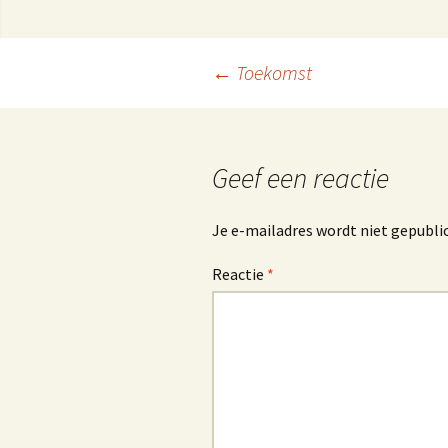
C
j
Berichtnavigatie
←
Toekomst
f
Geef een reactie
E
Je e-mailadres wordt niet gepubli
Reactie
*