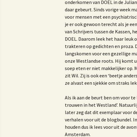
Nieuwsbrieven of blogs
R
onderkomen van DOEL in de Julianas
daar gebeurt. Sinds vorige week 
Trouwambtenaar
H
voor mensen met een psychiatrisc
je er ook gewoon terecht als je ee
Lezingen
H
van Schrijvers tussen de Kassen, he
DOEL. Daarom leek het haar leuk 
Workshop ‘Bloggen, iets
trakteren op gedichten en proza. 
voor jou?’
b
m
langskomen voor een gezellige maa
v
Privacy beleid van Bureau
onze Westlandse roots. Hij komt ui
Marjoke
soep eten er niet makkelijker op.
zit Wil. Zij is ook een ‘beetje ande
ze alvast een sjekkie om straks lek
H
V
Als ik aan de beurt ben om voor te 
trouwen in het Westland’. Natuurl
W
later zeg dat dit exemplaar voor de
b
verhalen voor uit de blogbundel. I
houden dus ik lees voor uit de avo
E
Amsterdam.