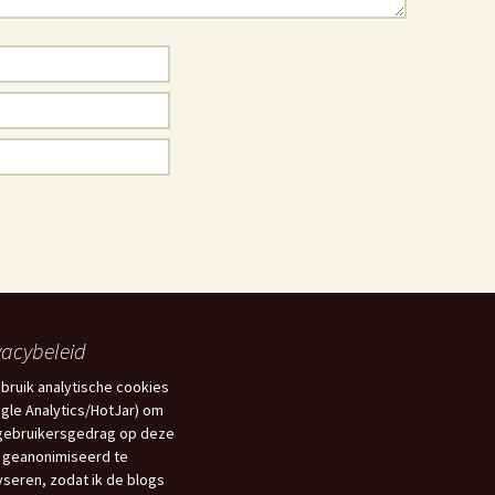
vacybeleid
ebruik analytische cookies
gle Analytics/HotJar) om
gebruikersgedrag op deze
 geanonimiseerd te
yseren, zodat ik de blogs