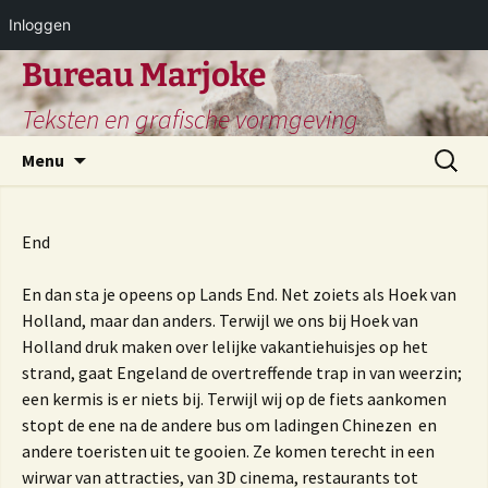
Inloggen
Ga
Bureau Marjoke
naar
Teksten en grafische vormgeving
de
inhoud
Zoeken
Menu
naar:
End
En dan sta je opeens op Lands End. Net zoiets als Hoek van
Holland, maar dan anders. Terwijl we ons bij Hoek van
Holland druk maken over lelijke vakantiehuisjes op het
strand, gaat Engeland de overtreffende trap in van weerzin;
een kermis is er niets bij. Terwijl wij op de fiets aankomen
stopt de ene na de andere bus om ladingen Chinezen en
andere toeristen uit te gooien. Ze komen terecht in een
wirwar van attracties, van 3D cinema, restaurants tot