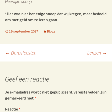
Heerlijke snoep
*Het was niet het enige snoep dat wij kregen, maar bedoeld
om met geld om te leren gaan.
19 september 2017
Blogs
Berichtnavigatie
←
Dorpsfeesten
Lenzen
→
Geef een reactie
Je e-mailadres wordt niet gepubliceerd.
Vereiste velden zijn
gemarkeerd met
*
Reactie
*