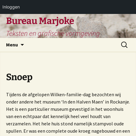
Inloggen
Ga
Bureau Marjoke
naar
Teksten en grafische vormgeving
de
inhoud
Zoeken
Menu
naar:
Snoep
Tijdens de afgelopen Wilken-familie-dag bezochten wij
onder andere het museum ‘In den Halven Maen’ in Rockanje.
Het is een particulier museum gevestigd in het woonhuis
van een echtpaar dat kennelijk heel veel houdt van
verzamelen. Het hele huis stond namelijk stampvol oude
spullen. Er was een complete oude kroeg nagebouwd en een